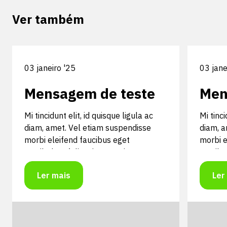
Ver também
03 janeiro '25
03 jane
Mensagem de teste
Men
Mi tincidunt elit, id quisque ligula ac
Mi tinci
diam, amet. Vel etiam suspendisse
diam, a
morbi eleifend faucibus eget
morbi e
vestibulum felis. Dictum quis montes,
vestibu
sit sit. Tellus aliquam enim urna, etiam.
sit sit
Ler mais
Ler
Mauris posuere vulputate arcu amet,
Mauris 
vitae nisi, tellus tincidunt. At feugiat
vitae ni
sapien varius id.
sapien v
Mi tincidunt elit, id quisque ligula ac
Mi tinci
diam, amet. Vel etiam suspendisse
diam, a