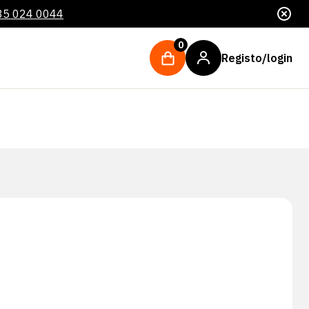
85 024 0044
0
Registo/login