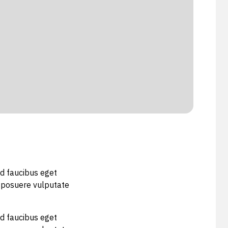
nd faucibus eget
is posuere vulputate
nd faucibus eget