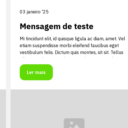
03 janeiro '25
Mensagem de teste
Mi tincidunt elit, id quisque ligula ac diam, amet. Vel
etiam suspendisse morbi eleifend faucibus eget
vestibulum felis. Dictum quis montes, sit sit. Tellus
aliquam enim urna, etiam. Mauris posuere vulputate
arcu amet, vitae nisi, tellus tincidunt. At feugiat
Ler mais
sapien varius id.
Mi tincidunt elit, id quisque ligula ac diam, amet. Vel
etiam suspendisse morbi eleifend faucibus eget
vestibulum felis. Dictum quis montes, sit sit. Tellus
aliquam enim urna, etiam. Mauris posuere vulputate
arcu amet, vitae nisi, tellus tincidunt. At feugiat
sapien varius id.