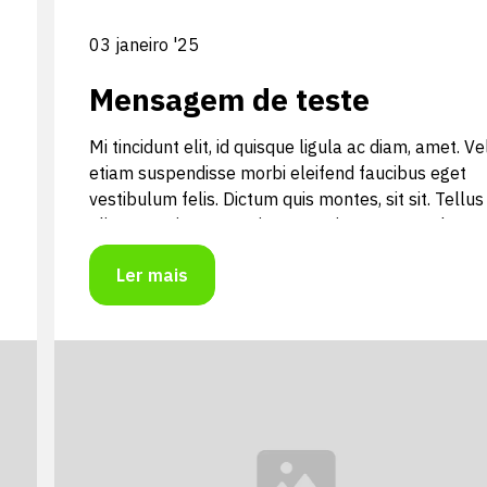
03 janeiro '25
Mensagem de teste
Mi tincidunt elit, id quisque ligula ac diam, amet. Ve
etiam suspendisse morbi eleifend faucibus eget
vestibulum felis. Dictum quis montes, sit sit. Tellus
aliquam enim urna, etiam. Mauris posuere vulputa
arcu amet, vitae nisi, tellus tincidunt. At feugiat
Ler mais
sapien varius id.
Mi tincidunt elit, id quisque ligula ac diam, amet. Ve
etiam suspendisse morbi eleifend faucibus eget
vestibulum felis. Dictum quis montes, sit sit. Tellus
aliquam enim urna, etiam. Mauris posuere vulputa
arcu amet, vitae nisi, tellus tincidunt. At feugiat
sapien varius id.