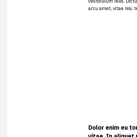
vestibulum felis. Dict
arcu amet, vitae nisi, t
Dolor enim eu tor
vitae. In alique