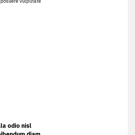
is posuere vulputate
la odio nisl
 bibendum diam.