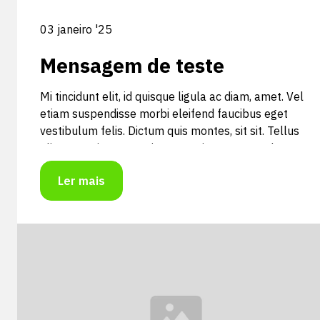
03 janeiro '25
Mensagem de teste
Mi tincidunt elit, id quisque ligula ac diam, amet. Vel
etiam suspendisse morbi eleifend faucibus eget
vestibulum felis. Dictum quis montes, sit sit. Tellus
aliquam enim urna, etiam. Mauris posuere vulputate
arcu amet, vitae nisi, tellus tincidunt. At feugiat
Ler mais
sapien varius id.
Mi tincidunt elit, id quisque ligula ac diam, amet. Vel
etiam suspendisse morbi eleifend faucibus eget
vestibulum felis. Dictum quis montes, sit sit. Tellus
aliquam enim urna, etiam. Mauris posuere vulputate
arcu amet, vitae nisi, tellus tincidunt. At feugiat
sapien varius id.