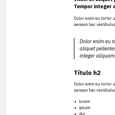
Tempor integer a
Dolor enim eu tortor u
aenean hac vestibulum
Dolor enim eu to
aliquet pellen
integer aliquam 
Título h2
Dolor enim eu tortor u
aenean hac vestibulum
lorem
ipsum
dor