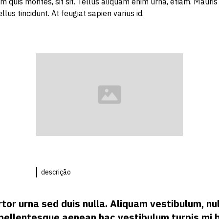
um quis montes, sit sit. Tellus aliquam enim urna, etiam. Maur
ellus tincidunt. At feugiat sapien varius id.
descrição
tor urna sed duis nulla. Aliquam vestibulum, nul
t pellentesque aenean hac vestibulum turpis mi