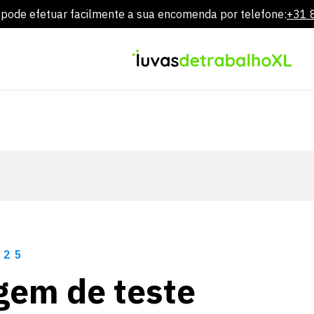
ode efetuar facilmente a sua encomenda por telefone:
+31 
Ir
diretamente
para
o
conteúdo
'25
em de teste