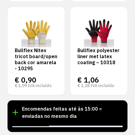
Bullflex Nitex
Bullflex polyester
tricot board/open
liner met latex
back cor amarela
coating – 10318
- 10295
€
0,90
€
1,06
€
1,09
IVA incluído
€
1,28
IVA incluído
Encomendas feitas até às 15:00 =
enviadas no mesmo dia