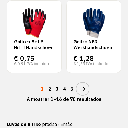
Gnitrex Set B
Gnitro NBR
Nitril Handschoen
Werkhandschoen
€
0,75
€
1,28
€
0,91
IVA incluído
€
1,55
IVA incluído
1
2
3
4
5
A mostrar 1–16 de 78 resultados
Luvas de nitrilo
precisa? Então