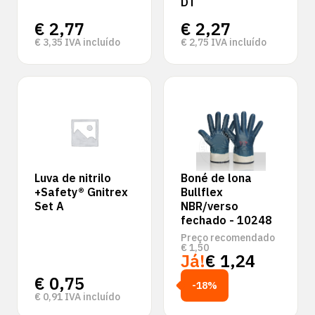
DT
€
2,77
€
2,27
€
3,35
IVA incluído
€
2,75
IVA incluído
Luva de nitrilo
Boné de lona
+Safety® Gnitrex
Bullflex
Set A
NBR/verso
fechado - 10248
Preço recomendado
€
1,50
Já!
€
1,24
€
0,75
-18%
€
0,91
IVA incluído