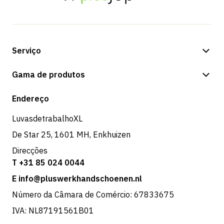
Serviço
Opções de pagamento
Gama de produtos
Expedição e entrega
Loja
Endereço
Devoluções e serviço
LuvasdetrabalhoXL
De Star 25, 1601 MH, Enkhuizen
Direcções
T +31 85 024 0044
E info@pluswerkhandschoenen.nl
Número da Câmara de Comércio: 67833675
IVA: NL87191561B01