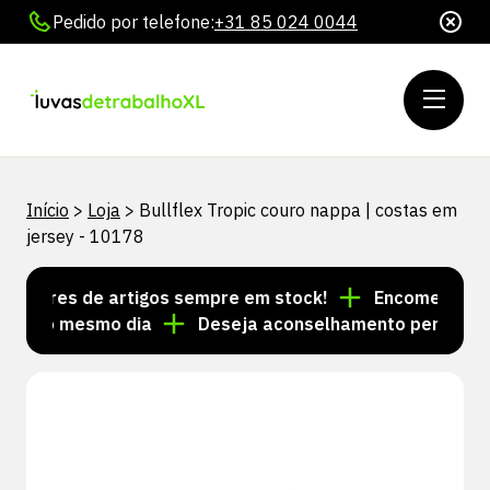
Pedido por telefone:
+31 85 024 0044
Início
>
Loja
>
Bullflex Tropic couro nappa | costas em
jersey - 10178
lhares de artigos sempre em stock!
Encomendas feit
s no mesmo dia
Deseja aconselhamento personalizad