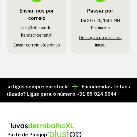
Enviar-nos por
Passar por
correio
De Star 25, 1601 MH
info@pluswerk­
Enkhuizen
handschoenen.nl
Descrição do percurso
Enviar correio eletrónico
inicial
 artigos sempre em stock!
Encomendas feitas até às
izado? Ligue para o número +31 85 024 0044
Parte de Plusjop