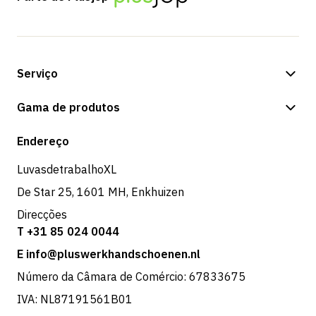
Serviço
Opções de pagamento
Gama de produtos
Expedição e entrega
Loja
Endereço
Devoluções e serviço
LuvasdetrabalhoXL
De Star 25, 1601 MH, Enkhuizen
Direcções
T +31 85 024 0044
E info@pluswerkhandschoenen.nl
Número da Câmara de Comércio: 67833675
IVA: NL87191561B01