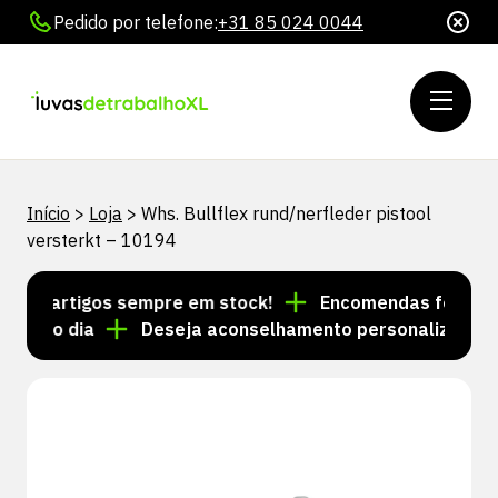
Pedido por telefone:
+31 85 024 0044
Início
>
Loja
>
Whs. Bullflex rund/nerfleder pistool
versterkt – 10194
de artigos sempre em stock!
Encomendas feitas até 
esmo dia
Deseja aconselhamento personalizado? Lig