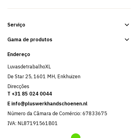
Serviço
Opções de pagamento
Gama de produtos
Expedição e entrega
Loja
Endereço
Devoluções e serviço
LuvasdetrabalhoXL
De Star 25, 1601 MH, Enkhuizen
Direcções
T +31 85 024 0044
E info@pluswerkhandschoenen.nl
Número da Câmara de Comércio: 67833675
IVA: NL87191561B01