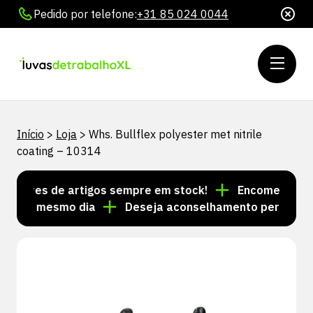
Pedido por telefone:
+31 85 024 0044
Início
>
Loja
>
Whs. Bullflex polyester met nitrile
coating – 10314
lhares de artigos sempre em stock!
Encomendas feit
s no mesmo dia
Deseja aconselhamento personalizad