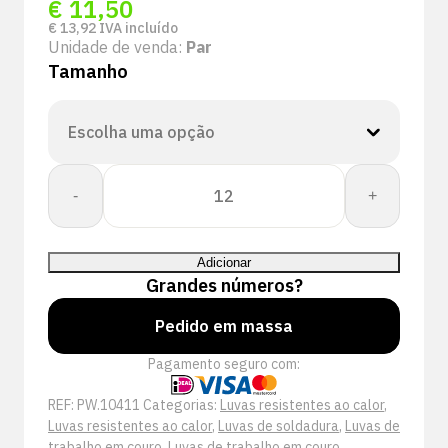
€
11,50
€
13,92
IVA incluído
Unidade de venda:
Par
Tamanho
Quantidade
-
+
de
Bullflex
lashandschoen
Adicionar
|
Grandes números?
Bull
Welder
Pedido em massa
Premium
Pagamento seguro com:
10411
REF:
PW.10411
Categorias:
Luvas resistentes ao calor
,
Luvas resistentes ao calor
,
Luvas de soldadura
,
Luvas de
trabalho em couro
,
Luvas de trabalho em couro
,