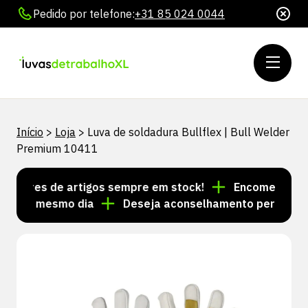
Pedido por telefone:
+31 85 024 0044
Início
>
Loja
>
Luva de soldadura Bullflex | Bull Welder
Premium 10411
lhares de artigos sempre em stock!
Encomendas feita
s no mesmo dia
Deseja aconselhamento personalizad