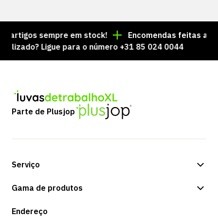
artigos sempre em stock!
Encomendas feitas até às 
zado? Ligue para o número +31 85 024 0044
Parte de Plusjop
Serviço
Opções de pagamento
Gama de produtos
Expedição e entrega
Loja
Endereço
Devoluções e serviço