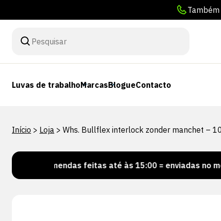
Também p
Luvas de trabalho
Marcas
Blogue
Contacto
Início
>
Loja
>
Whs. Bullflex interlock zonder manchet – 
Encomendas feitas até às 15:00 = enviadas no mesmo d