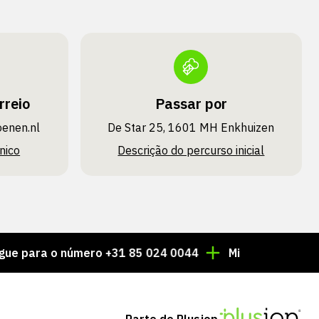
rreio
Passar por
oenen.nl
De Star 25, 1601 MH Enkhuizen
nico
Descrição do percurso inicial
a o número +31 85 024 0044
Milhares de artigos se
Parte de Plusjop