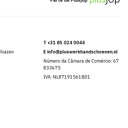
T +31 85 024 0044
khuizen
E info@pluswerkhandschoenen.nl
Número da Câmara de Comércio: 67
833675
IVA: NL87191561B01