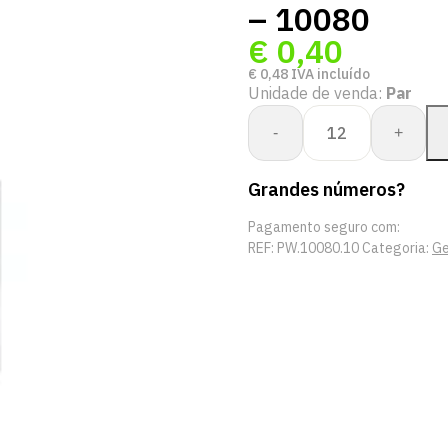
– 10080
€
0,40
€
0,48
IVA incluído
Unidade de venda:
Par
Quantidade
-
+
de
Whs.
Grandes números?
Bullflex
interlock
Pagamento seguro com:
zonder
REF:
PW.10080.10
Categoria:
Ge
manchet
-
10080