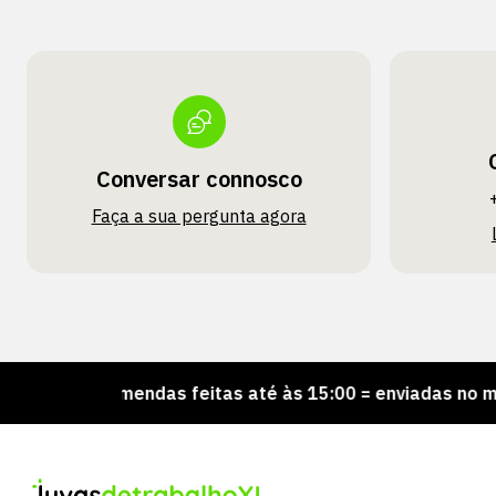
Conversar connosco
Faça a sua pergunta agora
Encomendas feitas até às 15:00 = enviadas no mesmo d