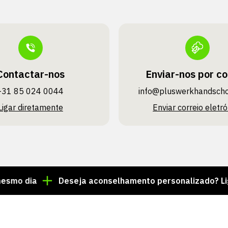
Contactar-nos
Enviar-nos por co
+31 85 024 0044
info@pluswerk­handsch
Ligar diretamente
Enviar correio eletró
ia
Deseja aconselhamento personalizado? Ligue par