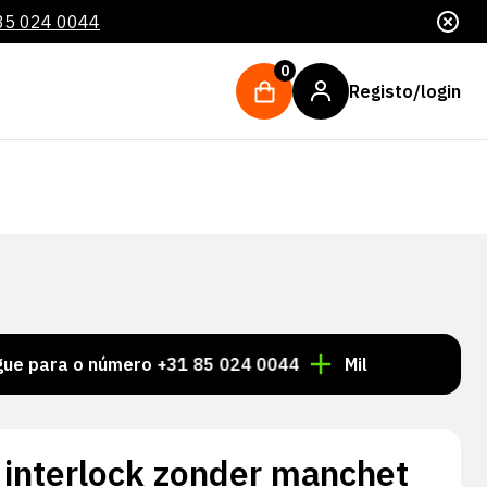
85 024 0044
0
Registo/login
a o número +31 85 024 0044
Milhares de artigos sem
 interlock zonder manchet