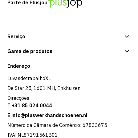
Parte de Plusjop
Serviço
Opções de pagamento
Gama de produtos
Expedição e entrega
Loja
Endereço
Devoluções e serviço
LuvasdetrabalhoXL
De Star 25, 1601 MH, Enkhuizen
Direcções
T +31 85 024 0044
E info@pluswerkhandschoenen.nl
Número da Câmara de Comércio: 67833675
IVA: NL87191561B01