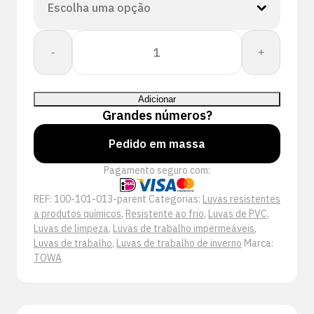
Quantidade
-
+
de
Towa:
OR-
Adicionar
656
Grandes números?
Pedido em massa
Pagamento seguro com:
REF:
100-101-013-parent
Categorias:
Luvas resistentes
a produtos químicos
,
Resistente ao frio
,
Luvas de PVC
,
Luvas de limpeza
,
Luvas de trabalho impermeáveis
,
Luvas de trabalho
,
Luvas de trabalho de inverno
Marca:
TOWA