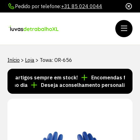
Pedido por telefone:
+31 85 024 0044
Início
>
Loja
>
Towa: OR-656
 de artigos sempre em stock!
Encomendas feitas até
esmo dia
Deseja aconselhamento personalizado? Lig