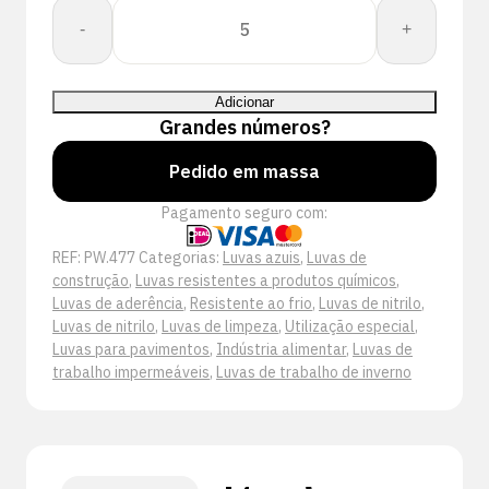
Quantidade
-
+
de
Showa
477
Adicionar
Grandes números?
Pedido em massa
Pagamento seguro com:
REF:
PW.477
Categorias:
Luvas azuis
,
Luvas de
construção
,
Luvas resistentes a produtos químicos
,
Luvas de aderência
,
Resistente ao frio
,
Luvas de nitrilo
,
Luvas de nitrilo
,
Luvas de limpeza
,
Utilização especial
,
Luvas para pavimentos
,
Indústria alimentar
,
Luvas de
trabalho impermeáveis
,
Luvas de trabalho de inverno