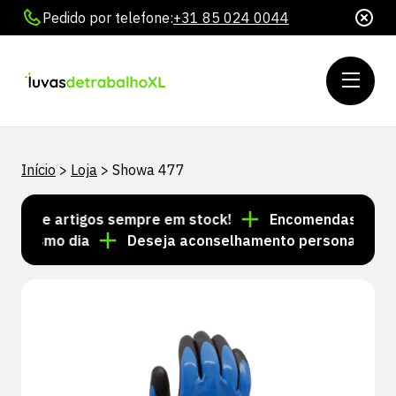
Pedido por telefone:
+31 85 024 0044
Início
>
Loja
>
Showa 477
s de artigos sempre em stock!
Encomendas feitas at
mesmo dia
Deseja aconselhamento personalizado? L