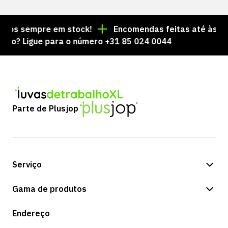
os sempre em stock!
Encomendas feitas até às 15:00
? Ligue para o número +31 85 024 0044
Parte de Plusjop
Serviço
Opções de pagamento
Gama de produtos
Expedição e entrega
Loja
Endereço
Devoluções e serviço