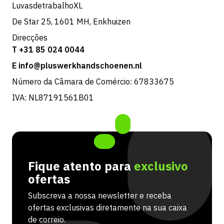
LuvasdetrabalhoXL
De Star 25, 1601 MH, Enkhuizen
Direcções
T +31 85 024 0044
E info@pluswerkhandschoenen.nl
Número da Câmara de Comércio: 67833675
IVA: NL87191561B01
Fique atento para
exclusivo
ofertas
Subscreva a nossa newsletter e receba
ofertas exclusivas diretamente na sua caixa
de correio.