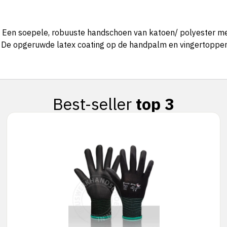
en soepele, robuuste handschoen van katoen/ polyester met ee
De opgeruwde latex coating op de handpalm en vingertoppen 
Best-seller
top 3