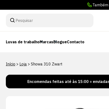
Também p
Luvas de trabalho
Marcas
Blogue
Contacto
Início
>
Loja
>
Showa 310 Zwart
!
Encomendas feitas até às 15:00 = enviadas no mes