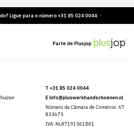
e para o número +31 85 024 0044
Milhares de artigo
Parte de Plusjop
T +31 85 024 0044
khuizen
E info@pluswerkhandschoenen.nl
Número da Câmara de Comércio: 67
833675
IVA: NL87191561B01