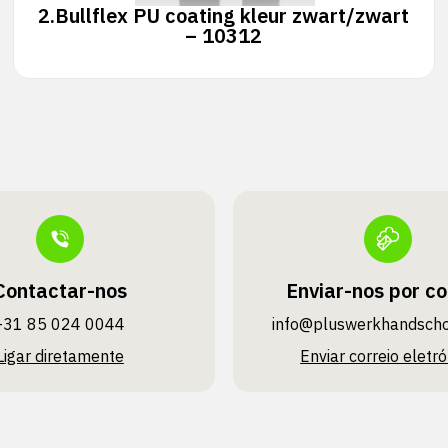
2.
Bullflex PU coating kleur zwart/zwart
– 10312
Contactar-nos
Enviar-nos por co
+31 85 024 0044
info@pluswerk­handsch
Ligar diretamente
Enviar correio eletró