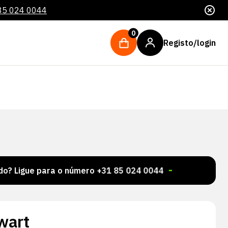
85 024 0044
0
Registo/login
 para o número +31 85 024 0044
Milhares de artigo
wart