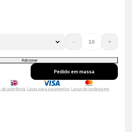
Quantidade
-
+
de
Showa
310
Adicionar
Zwart
Pedido em massa
 de aderência
,
Luvas para pavimentos
,
Luvas de jardinagem
,