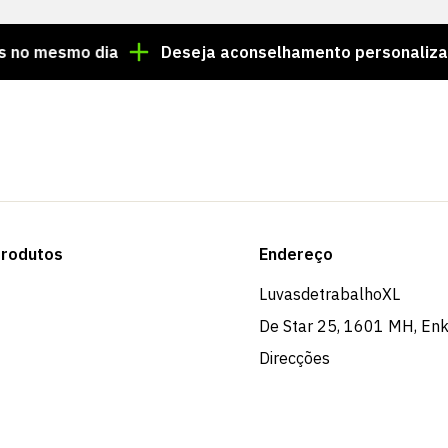
smo dia
Deseja aconselhamento personalizado? Ligu
rodutos
Endereço
LuvasdetrabalhoXL
De Star 25, 1601 MH, En
Direcções