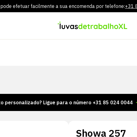
ode efetuar facilmente a sua encomenda por telefone:
+31 
Ir
diretamente
para
o
conteúdo
alizado? Ligue para o número +31 85 024 0044
Milh
Showa 257