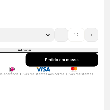
Quantidade
-
+
de
Showa
257
Adicionar
Pedido em massa
de aderência
,
Luvas resistentes aos cortes
,
Luvas resistentes