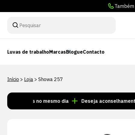
Também p
Luvas de trabalho
Marcas
Blogue
Contacto
Início
>
Loja
>
Showa 257
nviadas no mesmo dia
Deseja aconselhamento person