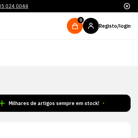
85 024 0044
0
Registo/login
ares de artigos sempre em stock!
Encomendas feitas