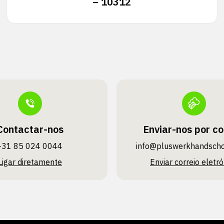
– 10312
Contactar-nos
Enviar-nos por co
+31 85 024 0044
info@pluswerk­handsch
Ligar diretamente
Enviar correio eletró