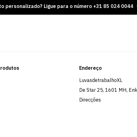
alizado? Ligue para o número +31 85 024 0044
Mil
rodutos
Endereço
LuvasdetrabalhoXL
De Star 25, 1601 MH, En
Direcções