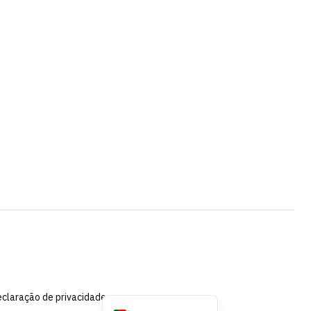
French
Swedish
Spanish
German
Dutch (Belgium)
English
Dutch
claração de privacidade