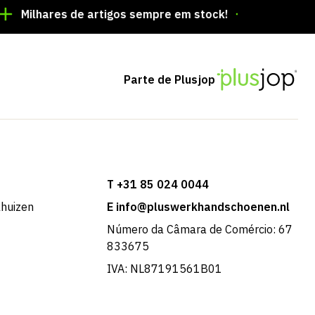
hares de artigos sempre em stock!
Encomendas feitas
Parte de Plusjop
T +31 85 024 0044
khuizen
E info@pluswerkhandschoenen.nl
Número da Câmara de Comércio: 67
833675
IVA: NL87191561B01