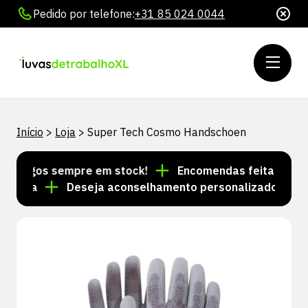
Pedido por telefone:
+31 85 024 0044
Início
>
Loja
>
Super Tech Cosmo Handschoen
rtigos sempre em stock!
Encomendas feitas até às 1
 dia
Deseja aconselhamento personalizado? Ligue p