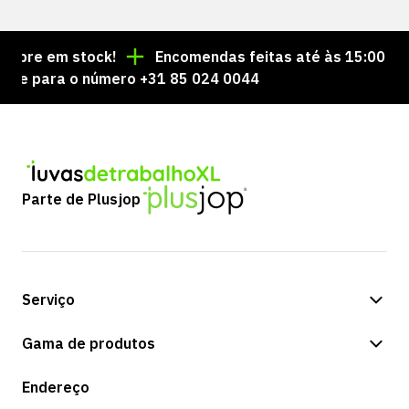
re em stock!
Encomendas feitas até às 15:00 = envi
 para o número +31 85 024 0044
Parte de Plusjop
Serviço
Opções de pagamento
Gama de produtos
Expedição e entrega
Loja
Endereço
Devoluções e serviço