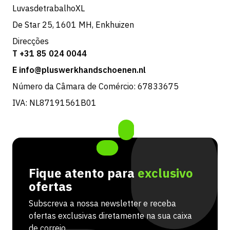
LuvasdetrabalhoXL
De Star 25, 1601 MH, Enkhuizen
Direcções
T +31 85 024 0044
E info@pluswerkhandschoenen.nl
Número da Câmara de Comércio: 67833675
IVA: NL87191561B01
Fique atento para
exclusivo
ofertas
Subscreva a nossa newsletter e receba
ofertas exclusivas diretamente na sua caixa
de correio.