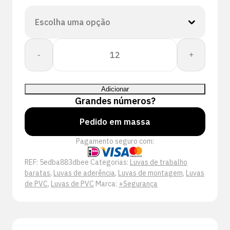
Quantidade
-
+
de
Super
Tech
Adicionar
Cosmo
Grandes números?
Handschoen
Pedido em massa
Pagamento seguro com:
REF:
5edba883dbee
Categorias:
Luvas de trabalho
baratas
,
Luvas de aderência
,
Luvas de montagem
,
Luvas
de PVC
,
Luvas de PVC
Marca:
+Segurança