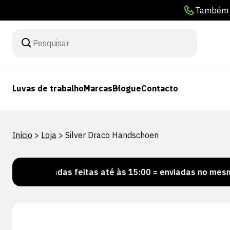
Também p
Luvas de trabalho
Marcas
Blogue
Contacto
Início
>
Loja
>
Silver Draco Handschoen
omendas feitas até às 15:00 = enviadas no mesmo dia