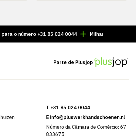
número +31 85 024 0044
Milhares de artigos sempre 
Parte de Plusjop
T +31 85 024 0044
khuizen
E info@pluswerkhandschoenen.nl
Número da Câmara de Comércio: 67
833675