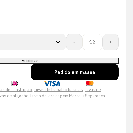
Quantidade
-
+
de
Silver
Draco
Adicionar
Handschoen
Pedido em massa
vas de construção
,
Luvas de trabalho baratas
,
Luvas de
vas de algodão
,
Luvas de jardinagem
Marca:
+Segurança