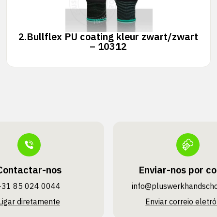
2.
Bullflex PU coating kleur zwart/zwart
– 10312
Contactar-nos
Enviar-nos por co
+31 85 024 0044
info@pluswerk­handsch
Ligar diretamente
Enviar correio eletró