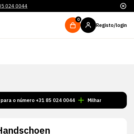
85 024 0044
0
Registo/login
úmero +31 85 024 0044
Milhares de artigos sempre 
 Handschoen