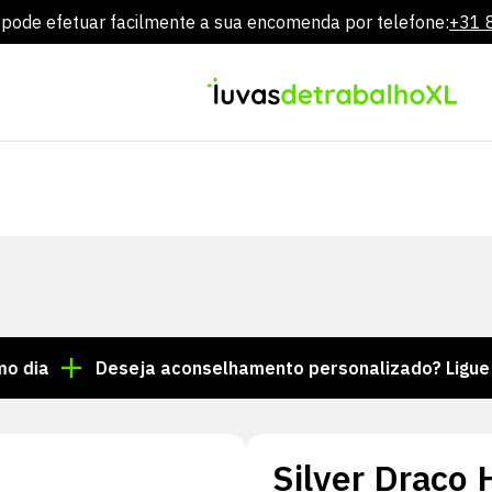
ode efetuar facilmente a sua encomenda por telefone:
+31 
Ir
diretamente
para
o
conteúdo
Deseja aconselhamento personalizado? Ligue para o n
Silver Draco