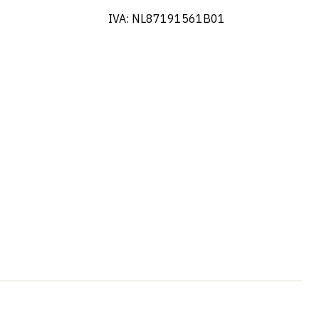
IVA: NL87191561B01
French
Swedish
Spanish
German
Dutch (Belgium)