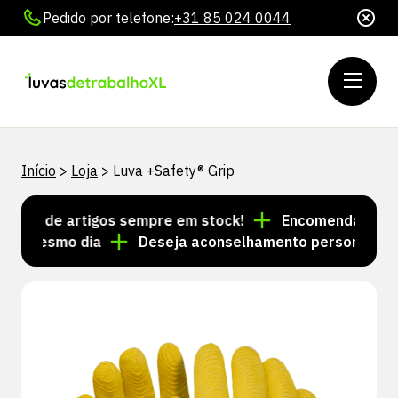
Pedido por telefone:
+31 85 024 0044
Início
>
Loja
>
Luva +Safety® Grip
es de artigos sempre em stock!
Encomendas feitas a
o mesmo dia
Deseja aconselhamento personalizado? 