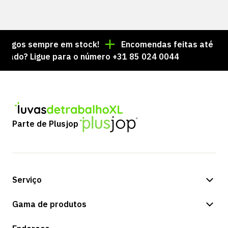
gos sempre em stock!
Encomendas feitas até às 15:0
o? Ligue para o número +31 85 024 0044
Parte de Plusjop
Serviço
Opções de pagamento
Gama de produtos
Expedição e entrega
Loja