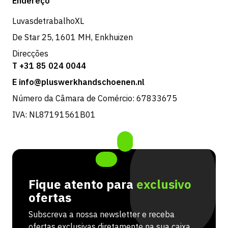
Endereço
Devoluções e serviço
LuvasdetrabalhoXL
De Star 25, 1601 MH, Enkhuizen
Direcções
T +31 85 024 0044
E info@pluswerkhandschoenen.nl
Número da Câmara de Comércio: 67833675
IVA: NL87191561B01
Fique atento para
exclusivo
ofertas
Subscreva a nossa newsletter e receba
ofertas exclusivas diretamente na sua caixa