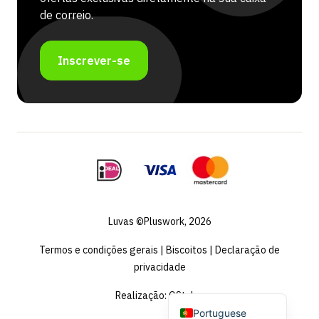
de correio.
Inscrever-se
French
Swedish
Spanish
German
Luvas ©Pluswork, 2026
Dutch (Belgium)
Termos e condições gerais
|
Biscoitos
|
Declaração de
English
privacidade
Dutch
Realização:
QStylez
Portuguese