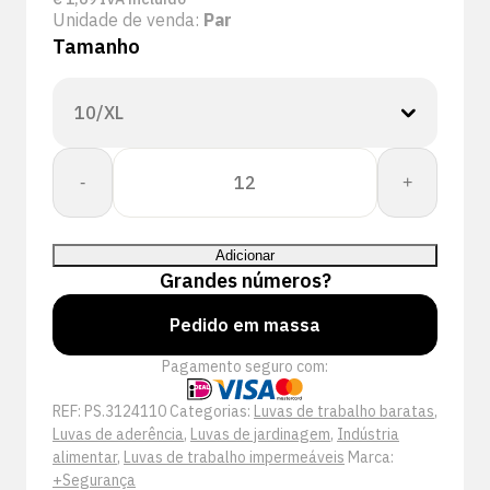
Unidade de venda:
Par
Tamanho
Quantidade
-
+
de
+Safety®
Grip
Adicionar
Handschoen
Grandes números?
Pedido em massa
Pagamento seguro com:
REF:
PS.3124110
Categorias:
Luvas de trabalho baratas
,
Luvas de aderência
,
Luvas de jardinagem
,
Indústria
alimentar
,
Luvas de trabalho impermeáveis
Marca:
+Segurança