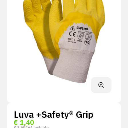
Luva +Safety® Grip
€
1,40
€
1,69
IVA incluído