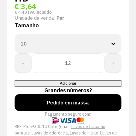
€
3,64
€
4,40
IVA incluído
Unidade de venda:
Par
Tamanho
Quantidade
-
+
de
+Safety
59-
Adicionar
300
Grandes números?
handschoenen
|
Pedido em massa
Nitril
Pagamento seguro com:
Foam
Pro
REF:
PS.59300.10
Categorias:
Luvas de trabalho
HD
baratas
,
Luvas de aderência
,
Luvas de nitrilo
,
Luvas de