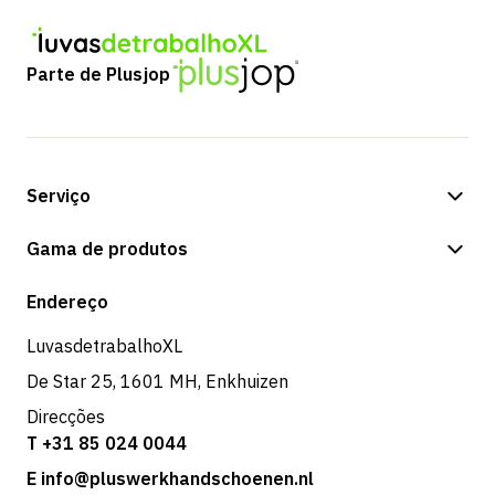
Parte de Plusjop
Serviço
Opções de pagamento
Gama de produtos
Expedição e entrega
Loja
Endereço
Devoluções e serviço
LuvasdetrabalhoXL
De Star 25, 1601 MH, Enkhuizen
Direcções
T +31 85 024 0044
E info@pluswerkhandschoenen.nl