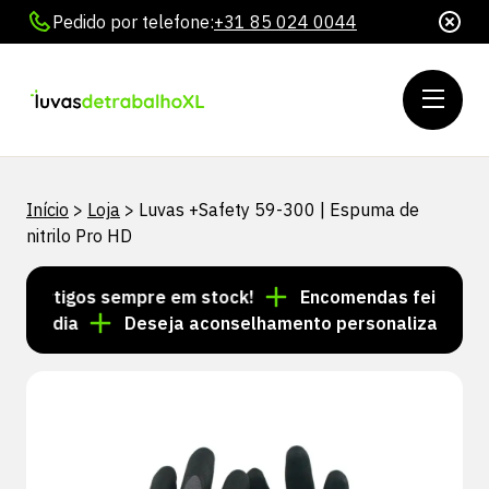
Pedido por telefone:
+31 85 024 0044
Início
>
Loja
>
Luvas +Safety 59-300 | Espuma de
nitrilo Pro HD
 artigos sempre em stock!
Encomendas feitas até às
o dia
Deseja aconselhamento personalizado? Ligue 