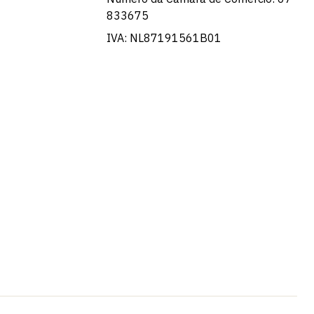
833675
IVA: NL87191561B01
French
Swedish
Spanish
German