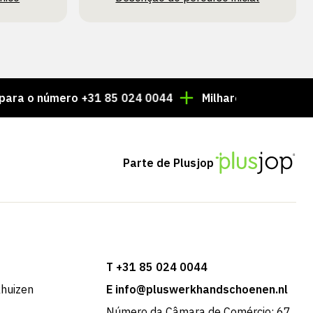
úmero +31 85 024 0044
Milhares de artigos sempre 
Parte de Plusjop
T +31 85 024 0044
khuizen
E info@pluswerkhandschoenen.nl
Número da Câmara de Comércio: 67