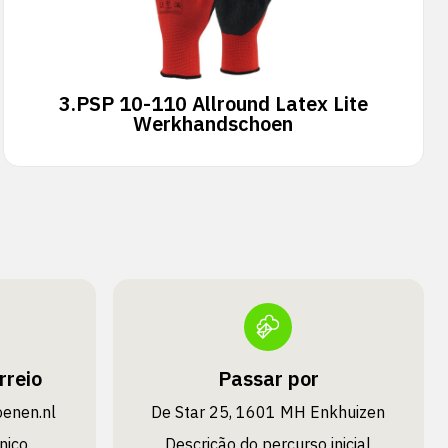
3.
PSP 10-110 Allround Latex Lite
Werkhandschoen
rreio
Passar por
oenen.nl
De Star 25, 1601 MH Enkhuizen
nico
Descrição do percurso inicial