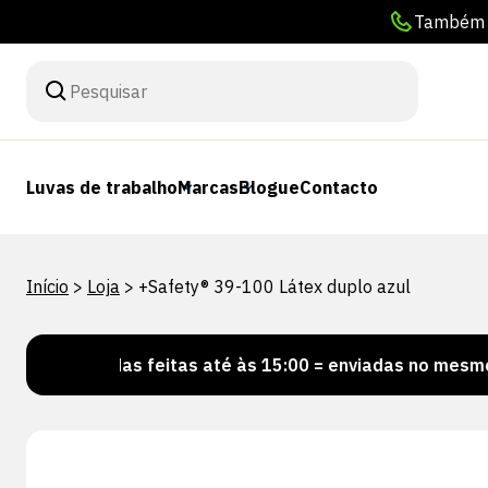
Também p
Luvas de trabalho
Marcas
Blogue
Contacto
Início
>
Loja
>
+Safety® 39-100 Látex duplo azul
mendas feitas até às 15:00 = enviadas no mesmo dia