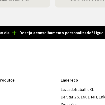
Deseja aconselhamento personalizado? Ligue para o n
rodutos
Endereço
LuvasdetrabalhoXL
De Star 25, 1601 MH, En
Direcções