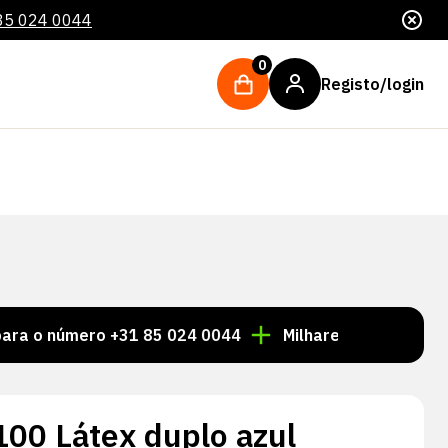
85 024 0044
0
Registo/login
úmero +31 85 024 0044
Milhares de artigos sempre e
100 Látex duplo azul