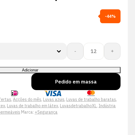
-44%
Quantidade
-
+
de
+Safety®
39-
Adicionar
100
Pedido em massa
Double
Latex
Blue
fertas
,
Acções do mês
,
Luvas azuis
,
Luvas de trabalho baratas
,
tex
,
Luvas de trabalho em látex
,
LuvasdetrabalhoXL
,
Indústria
permeáveis
Marca:
+Segurança