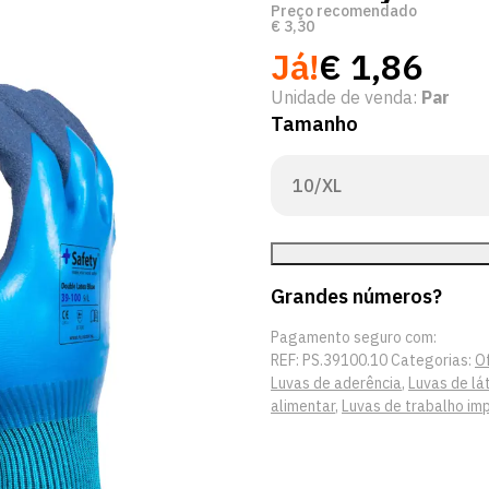
Preço recomendado
€
3,30
Já!
€
1,86
Unidade de venda:
Par
Tamanho
Grandes números?
Pagamento seguro com:
REF:
PS.39100.10
Categorias:
O
Luvas de aderência
,
Luvas de lá
alimentar
,
Luvas de trabalho im