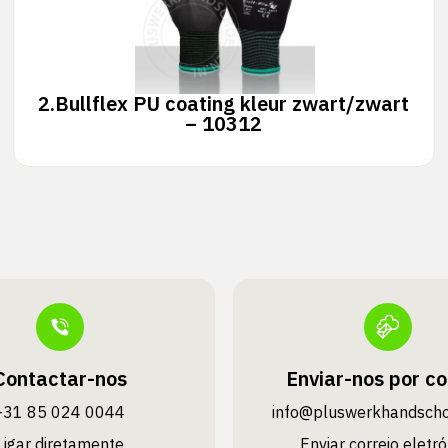
2.
Bullflex PU coating kleur zwart/zwart
– 10312
Contactar-nos
Enviar-nos por co
+31 85 024 0044
info@pluswerk­handsch
Ligar diretamente
Enviar correio eletró