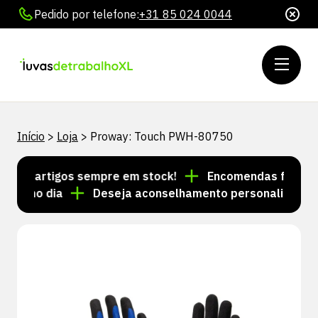
Pedido por telefone:
+31 85 024 0044
Início
>
Loja
>
Proway: Touch PWH-80750
 de artigos sempre em stock!
Encomendas feitas até
esmo dia
Deseja aconselhamento personalizado? Lig