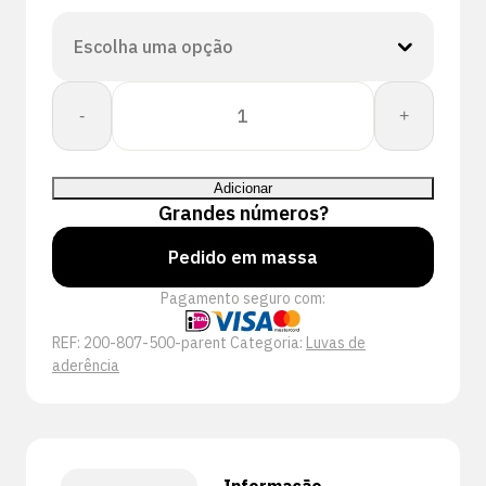
Quantidade
-
+
de
Proway:
Touch
Adicionar
PWH-
Grandes números?
80750
Pedido em massa
Pagamento seguro com:
REF:
200-807-500-parent
Categoria:
Luvas de
aderência