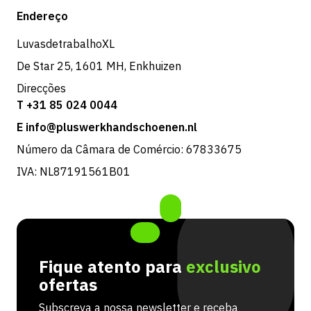
Loja
Endereço
Devoluções e serviço
LuvasdetrabalhoXL
De Star 25, 1601 MH, Enkhuizen
Direcções
T +31 85 024 0044
E info@pluswerkhandschoenen.nl
Número da Câmara de Comércio: 67833675
IVA: NL87191561B01
Fique atento para
exclusivo
ofertas
Subscreva a nossa newsletter e receba