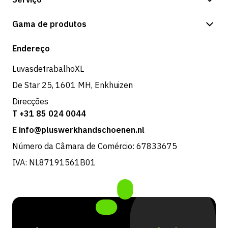
Opções de pagamento
Gama de produtos
Expedição e entrega
Loja
Endereço
Devoluções e serviço
LuvasdetrabalhoXL
De Star 25, 1601 MH, Enkhuizen
Direcções
T +31 85 024 0044
E info@pluswerkhandschoenen.nl
Número da Câmara de Comércio: 67833675
IVA: NL87191561B01