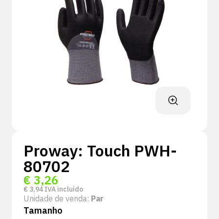
Proway: Touch PWH-
80702
€
3,26
€
3,94
IVA incluído
Unidade de venda:
Par
Tamanho