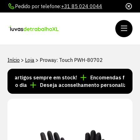
Pedido por telefone:
+31 85 024 0044
Início
>
Loja
>
Proway: Touch PWH-80702
 de artigos sempre em stock!
Encomendas feitas até 
esmo dia
Deseja aconselhamento personalizado? Lig