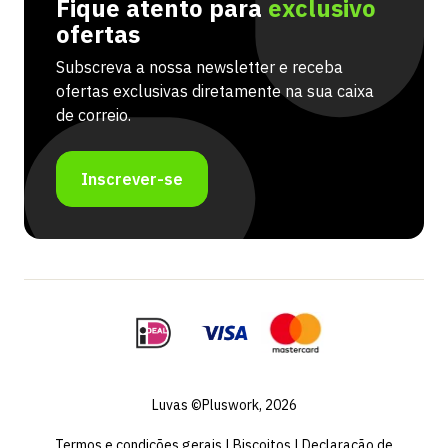
Fique atento para
exclusivo
ofertas
Subscreva a nossa newsletter e receba
ofertas exclusivas diretamente na sua caixa
de correio.
Inscrever-se
Luvas ©Pluswork, 2026
Termos e condições gerais
|
Biscoitos
|
Declaração de