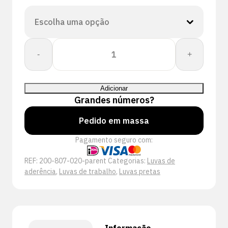
Quantidade
-
+
de
Proway:
Touch
Adicionar
PWH-
Grandes números?
80702
Pedido em massa
Pagamento seguro com:
REF:
200-807-020-parent
Categorias:
Luvas de
aderência
,
Luvas de trabalho
,
Luvas pretas