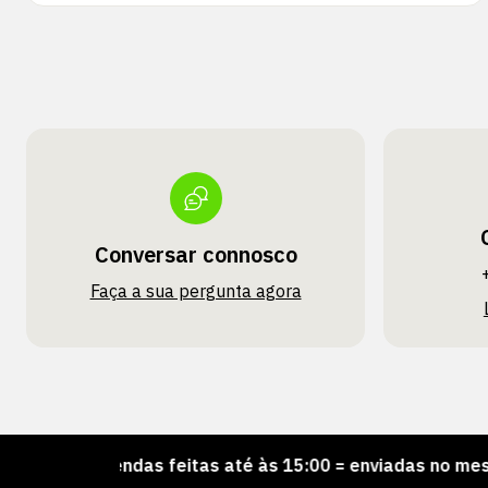
Conversar connosco
Faça a sua pergunta agora
ncomendas feitas até às 15:00 = enviadas no mesmo dia