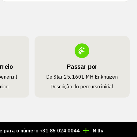
rreio
Passar por
oenen.nl
De Star 25, 1601 MH Enkhuizen
nico
Descrição do percurso inicial
o número +31 85 024 0044
Milhares de artigos sempr