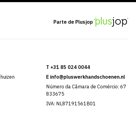
Parte de Plusjop
T +31 85 024 0044
khuizen
E info@pluswerkhandschoenen.nl
Número da Câmara de Comércio: 67
833675
IVA: NL87191561B01