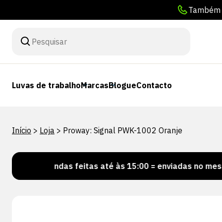
Também p
Luvas de trabalho
Marcas
Blogue
Contacto
Início
>
Loja
>
Proway: Signal PWK-1002 Oranje
ncomendas feitas até às 15:00 = enviadas no mesmo dia