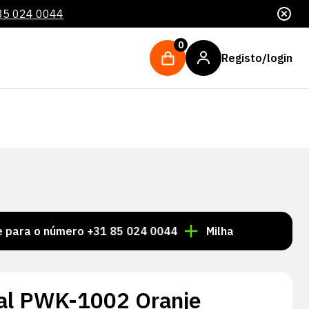
85 024 0044
0
Registo/login
o número +31 85 024 0044
Milhares de artigos sempr
al PWK-1002 Oranje