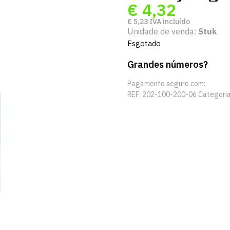
€
4,32
€
5,23
IVA incluído
Unidade de venda:
Stuk
Esgotado
Grandes números?
Pagamento seguro com:
REF:
202-100-200-06
Categori