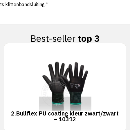
s klittenbandsluiting..”
Best-seller
top 3
2.
Bullflex PU coating kleur zwart/zwart
– 10312