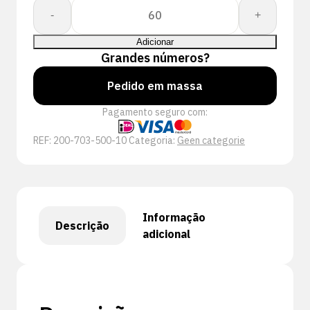
Quantidade
-
+
de
Proway:
Adicionar
Hydro
Grandes números?
PWH-
Pedido em massa
7035
Pagamento seguro com:
REF:
200-703-500-10
Categoria:
Geen categorie
Informação
Descrição
adicional