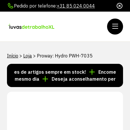
Pedido por telefone:
+31 85 024 0044
Início
>
Loja
>
Proway: Hydro PWH-7035
lhares de artigos sempre em stock!
Encomendas feita
s no mesmo dia
Deseja aconselhamento personalizad