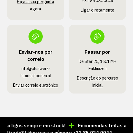
+31 85 024 0044
Faça a sua pergunta
agora
Ligar diretamente
Enviar-nos por
Passar por
correio
De Star 25, 1601 MH
info@pluswerk­
Enkhuizen
handschoenen.nl
Descrição do percurso
Enviar correio eletrónico
inicial
artigos sempre em stock!
Encomendas feitas até às 
zado? Ligue para o número +31 85 024 0044