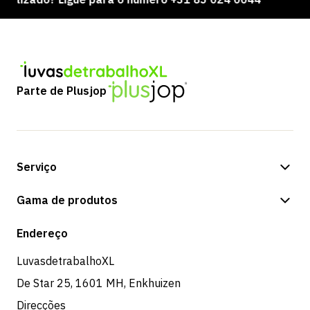
Parte de Plusjop
Serviço
Opções de pagamento
Gama de produtos
Expedição e entrega
Loja
Endereço
Devoluções e serviço
LuvasdetrabalhoXL
De Star 25, 1601 MH, Enkhuizen
Direcções