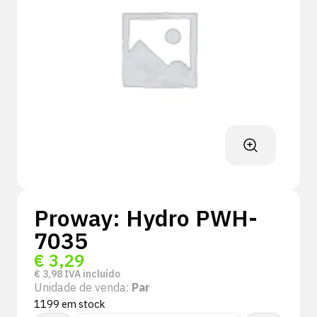
Proway: Hydro PWH-
7035
€
3,29
€
3,98
IVA incluído
Unidade de venda:
Par
1199 em stock