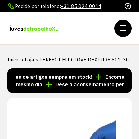
Pedido por telefone:
+31 85 024 0044
Início
>
Loja
>
PERFECT FIT GLOVE DEXPURE 801-30
lhares de artigos sempre em stock!
Encomendas feit
s no mesmo dia
Deseja aconselhamento personalizad