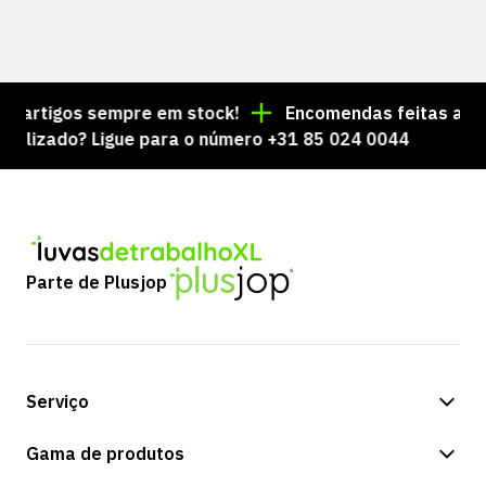
artigos sempre em stock!
Encomendas feitas até às 
izado? Ligue para o número +31 85 024 0044
Parte de Plusjop
Serviço
Opções de pagamento
Gama de produtos
Expedição e entrega