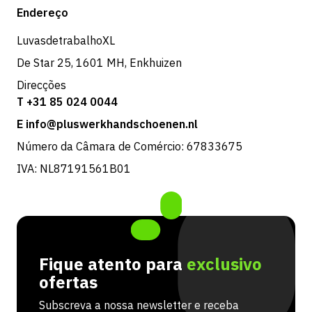
Loja
Endereço
Devoluções e serviço
LuvasdetrabalhoXL
De Star 25, 1601 MH, Enkhuizen
Direcções
T +31 85 024 0044
E info@pluswerkhandschoenen.nl
Número da Câmara de Comércio: 67833675
IVA: NL87191561B01
Fique atento para
exclusivo
ofertas
Subscreva a nossa newsletter e receba