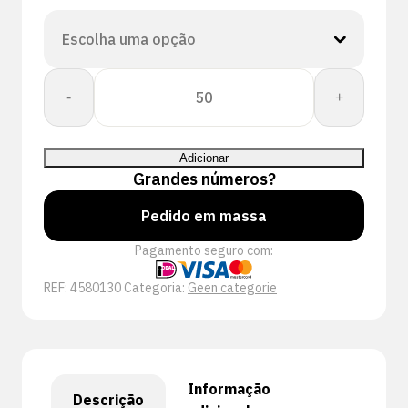
Quantidade
-
+
de
PERFECT
FIT
Adicionar
GLOVE
Grandes números?
DEXPURE
801-
Pedido em massa
30
Pagamento seguro com:
REF:
4580130
Categoria:
Geen categorie
Informação
Descrição