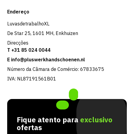
Expedição e entrega
Loja
Endereço
Devoluções e serviço
LuvasdetrabalhoXL
De Star 25, 1601 MH, Enkhuizen
Direcções
T +31 85 024 0044
E info@pluswerkhandschoenen.nl
Número da Câmara de Comércio: 67833675
IVA: NL87191561B01
Fique atento para
exclusivo
ofertas