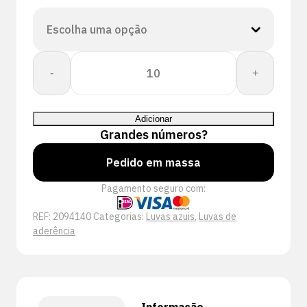
Quantidade
-
+
de
PERFECT
FIT
Adicionar
GLOVE
Grandes números?
DEXGRIP
Pedido em massa
Pagamento seguro com:
REF:
2094140
Categorias:
Luvas azuis
,
Luvas de
aderência