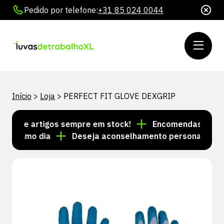
Pedido por telefone:
+31 85 024 0044
Início
>
Loja
>
PERFECT FIT GLOVE DEXGRIP
es de artigos sempre em stock!
Encomendas feitas at
 mesmo dia
Deseja aconselhamento personalizado? L