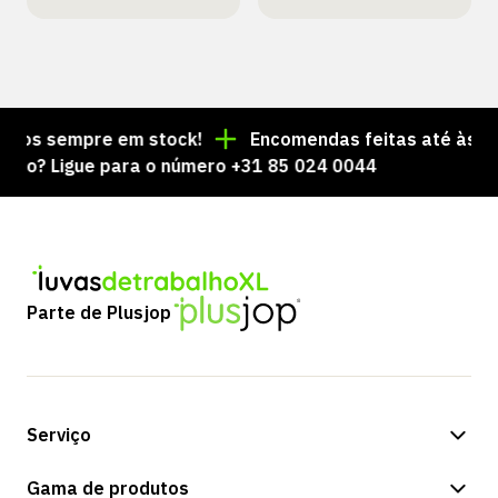
os sempre em stock!
Encomendas feitas até às 15:00
? Ligue para o número +31 85 024 0044
Parte de Plusjop
Serviço
Opções de pagamento
Gama de produtos