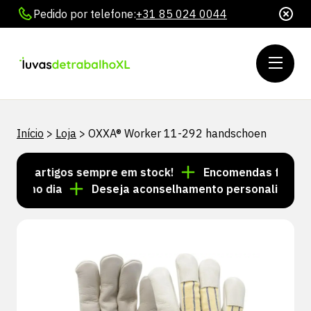
Pedido por telefone:
+31 85 024 0044
Início
>
Loja
>
OXXA® Worker 11-292 handschoen
s de artigos sempre em stock!
Encomendas feitas até
mesmo dia
Deseja aconselhamento personalizado? Li