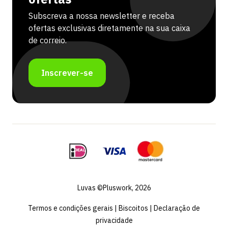
Subscreva a nossa newsletter e receba
ofertas exclusivas diretamente na sua caixa
de correio.
Inscrever-se
French
Swedish
Spanish
German
Luvas ©Pluswork, 2026
Dutch (Belgium)
Termos e condições gerais
|
Biscoitos
|
Declaração de
English
privacidade