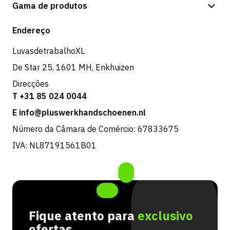
Opções de pagamento
Gama de produtos
Expedição e entrega
Loja
Endereço
Devoluções e serviço
LuvasdetrabalhoXL
De Star 25, 1601 MH, Enkhuizen
Direcções
T +31 85 024 0044
E info@pluswerkhandschoenen.nl
Número da Câmara de Comércio: 67833675
IVA: NL87191561B01
Fique atento para
exclusivo
ofertas