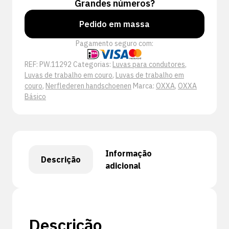
Grandes números?
Pedido em massa
Pagamento seguro com:
REF:
PW.11292
Categorias:
Luvas para condutores
,
Luvas de trabalho em couro
,
Luvas de trabalho em
couro
,
Nerflederen handschoenen
Marca:
OXXA
,
OXXA
Básico
Informação
Descrição
adicional
Descrição