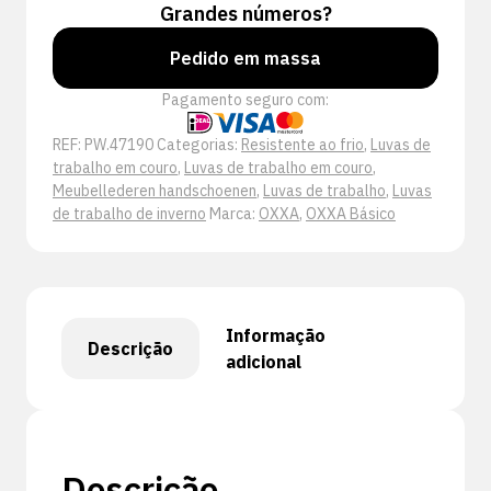
Grandes números?
Pedido em massa
Pagamento seguro com:
REF:
PW.47190
Categorias:
Resistente ao frio
,
Luvas de
trabalho em couro
,
Luvas de trabalho em couro
,
Meubellederen handschoenen
,
Luvas de trabalho
,
Luvas
de trabalho de inverno
Marca:
OXXA
,
OXXA Básico
Informação
Descrição
adicional
Descrição