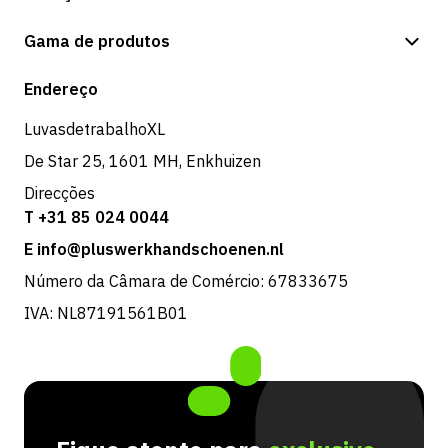
Opções de pagamento
Gama de produtos
Expedição e entrega
Loja
Endereço
Devoluções e serviço
LuvasdetrabalhoXL
De Star 25, 1601 MH, Enkhuizen
Direcções
T +31 85 024 0044
E info@pluswerkhandschoenen.nl
Número da Câmara de Comércio: 67833675
IVA: NL87191561B01