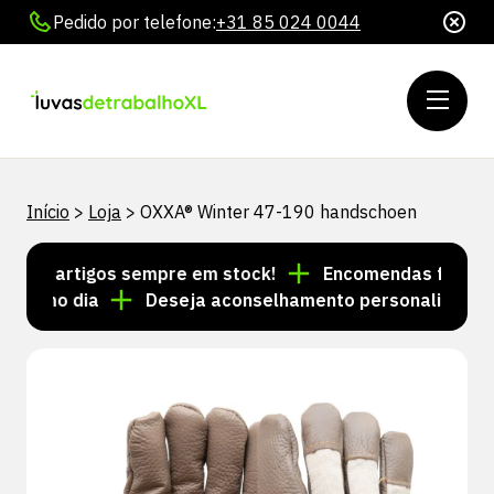
Pedido por telefone:
+31 85 024 0044
Início
>
Loja
>
OXXA® Winter 47-190 handschoen
 de artigos sempre em stock!
Encomendas feitas até
esmo dia
Deseja aconselhamento personalizado? Lig