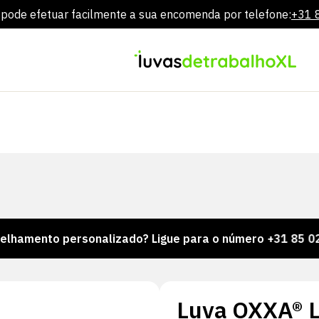
ode efetuar facilmente a sua encomenda por telefone:
+31 
Ir
diretamente
para
o
conteúdo
o personalizado? Ligue para o número +31 85 024 0044
Luva OXXA® L