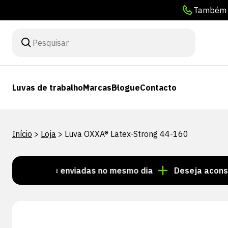
Também p
Luvas de trabalho
Marcas
Blogue
Contacto
Início
>
Loja
>
Luva OXXA® Latex-Strong 44-160
5:00 = enviadas no mesmo dia
Deseja aconselhament