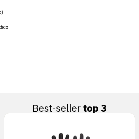
o)
dico
Best-seller
top 3