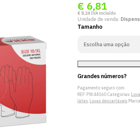
€
6,81
€
8,24
IVA incluído
Unidade de venda:
Dispen
Tamanho
Grandes números?
Pagamento seguro com:
REF:
PW.44160
Categorias:
Luva
látex
,
Luvas descartáveis
Marc