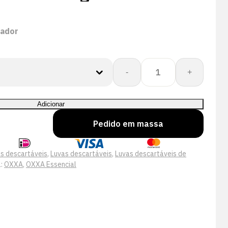
sador
Quantidade
-
+
de
OXXA®
Latex-
Adicionar
Strong
Pedido em massa
44-
160
handschoen
s descartáveis
,
Luvas descartáveis
,
Luvas descartáveis de
a:
OXXA
,
OXXA Essencial