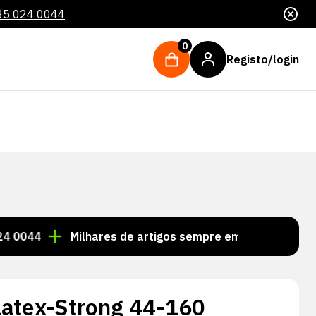
85 024 0044
0
Registo/login
Milhares de artigos sempre em stock!
Encomenda
atex-Strong 44-160