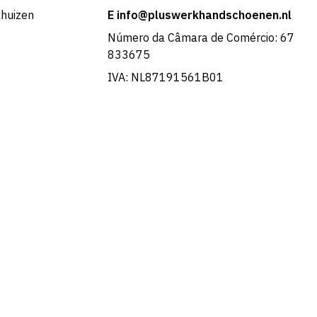
khuizen
E info@pluswerkhandschoenen.nl
Número da Câmara de Comércio: 67
833675
IVA: NL87191561B01
French
Swedish