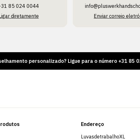
+31 85 024 0044
info@pluswerk­handsch
Ligar diretamente
Enviar correio eletró
o personalizado? Ligue para o número +31 85 024 0044
rodutos
Endereço
LuvasdetrabalhoXL