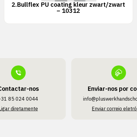
2.
Bullflex PU coating kleur zwart/zwart
– 10312
Contactar-nos
Enviar-nos por co
+31 85 024 0044
info@pluswerk­handsch
Ligar diretamente
Enviar correio eletró