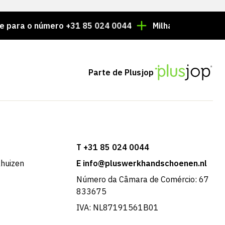
 número +31 85 024 0044
Milhares de artigos sempr
Parte de Plusjop
T +31 85 024 0044
khuizen
E info@pluswerkhandschoenen.nl
Número da Câmara de Comércio: 67
833675
IVA: NL87191561B01