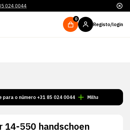
85 024 0044
0
Registo/login
 número +31 85 024 0044
Milhares de artigos sempre
r 14-550 handschoen