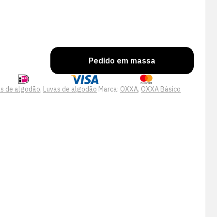
Pedido em massa
s de algodão
,
Luvas de algodão
Marca:
OXXA
,
OXXA Básico