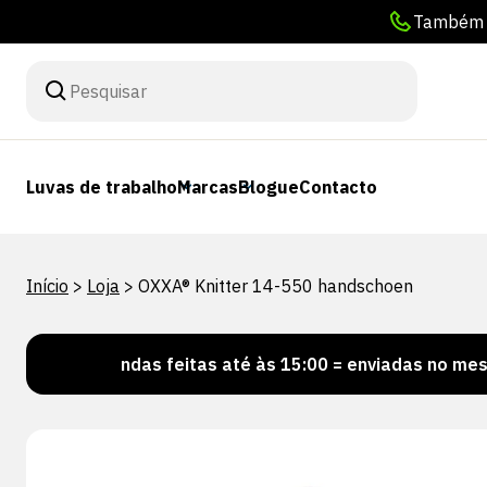
Também p
Luvas de trabalho
Marcas
Blogue
Contacto
Início
>
Loja
>
OXXA® Knitter 14-550 handschoen
comendas feitas até às 15:00 = enviadas no mesmo dia