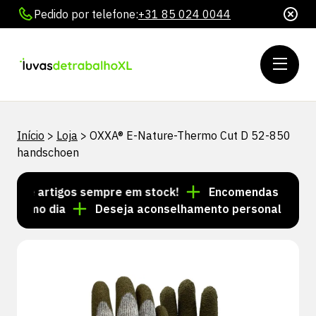
Pedido por telefone:
+31 85 024 0044
Início
>
Loja
>
OXXA® E-Nature-Thermo Cut D 52-850
handschoen
 de artigos sempre em stock!
Encomendas feitas até
esmo dia
Deseja aconselhamento personalizado? Li