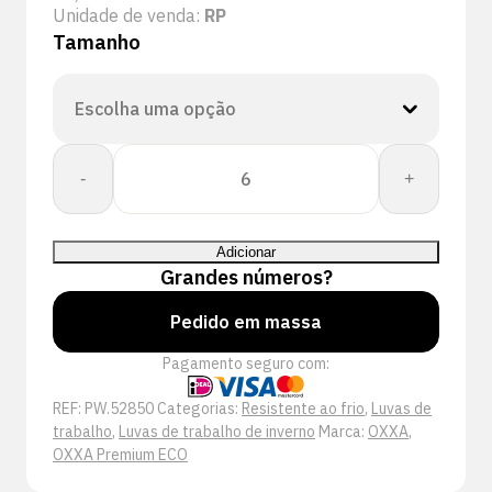
Unidade de venda:
RP
Tamanho
Quantidade
-
+
de
OXXA®
E-
Adicionar
Nature-
Grandes números?
Thermo
Cut
Pedido em massa
D
Pagamento seguro com:
52-
850
REF:
PW.52850
Categorias:
Resistente ao frio
,
Luvas de
handschoen
trabalho
,
Luvas de trabalho de inverno
Marca:
OXXA
,
OXXA Premium ECO