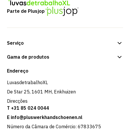
Parte de Plusjop
Serviço
Opções de pagamento
Gama de produtos
Expedição e entrega
Loja
Endereço
Devoluções e serviço
LuvasdetrabalhoXL
De Star 25, 1601 MH, Enkhuizen
Direcções
T +31 85 024 0044
E info@pluswerkhandschoenen.nl
Número da Câmara de Comércio: 67833675