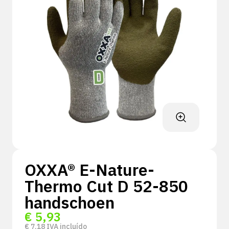
OXXA® E-Nature-
Thermo Cut D 52-850
handschoen
€
5,93
€
7,18
IVA incluído