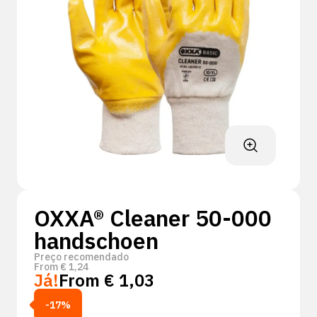
OXXA® Cleaner 50-000
handschoen
Preço recomendado
From
€
1,24
Já!
From
€
1,03
-17%