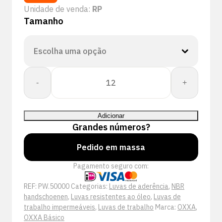
Unidade de venda:
RP
Tamanho
Quantidade
-
+
de
OXXA®
Cleaner
Adicionar
50-
Grandes números?
000
handschoen
Pedido em massa
Pagamento seguro com:
REF:
PW.50000
Categorias:
Luvas de aderência
,
NBR
handschoenen
,
Luvas resistentes ao óleo
,
Luvas de
trabalho impermeáveis
,
Luvas de trabalho
Marca:
OXXA
,
OXXA Básico