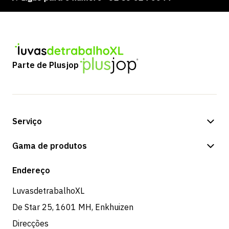
Parte de Plusjop
Serviço
Opções de pagamento
Gama de produtos
Expedição e entrega
Loja
Endereço
Devoluções e serviço
LuvasdetrabalhoXL
De Star 25, 1601 MH, Enkhuizen
Direcções