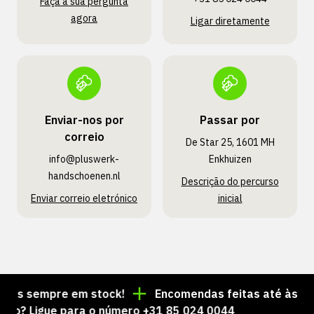
Faça a sua pergunta
agora
Ligar diretamente
Enviar-nos por
Passar por
correio
De Star 25, 1601 MH
info@pluswerk­
Enkhuizen
handschoenen.nl
Descrição do percurso
Enviar correio eletrónico
inicial
os sempre em stock!
Encomendas feitas até às 15:00
 Ligue para o número +31 85 024 0044