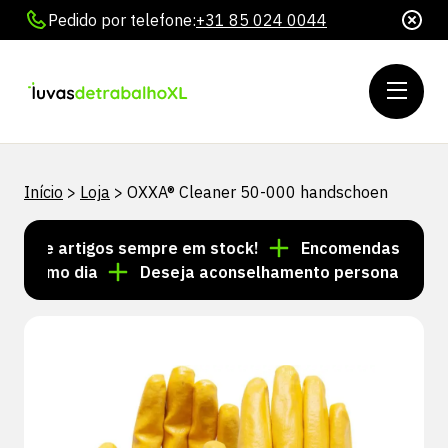
Pedido por telefone:
+31 85 024 0044
Início
>
Loja
>
OXXA® Cleaner 50-000 handschoen
s de artigos sempre em stock!
Encomendas feitas at
mesmo dia
Deseja aconselhamento personalizado? Li