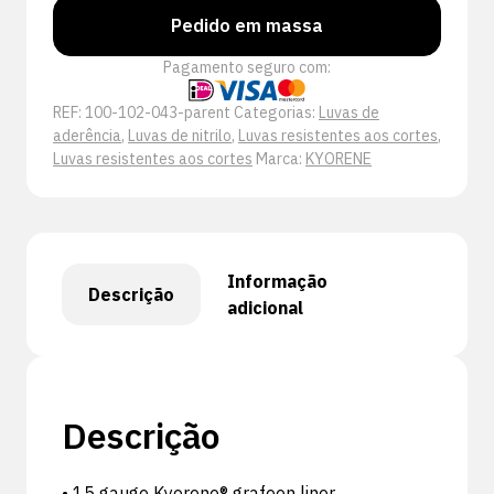
Pedido em massa
Pagamento seguro com:
REF:
100-102-043-parent
Categorias:
Luvas de
aderência
,
Luvas de nitrilo
,
Luvas resistentes aos cortes
,
Luvas resistentes aos cortes
Marca:
KYORENE
Informação
Descrição
adicional
Descrição
• 15 gauge Kyorene® grafeen liner