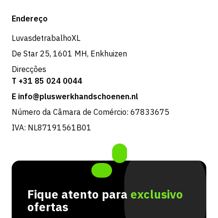
Expedição e entrega
Loja
Endereço
Devoluções e serviço
LuvasdetrabalhoXL
De Star 25, 1601 MH, Enkhuizen
Direcções
T +31 85 024 0044
E info@pluswerkhandschoenen.nl
Número da Câmara de Comércio: 67833675
IVA: NL87191561B01
Fique atento para
exclusivo
ofertas