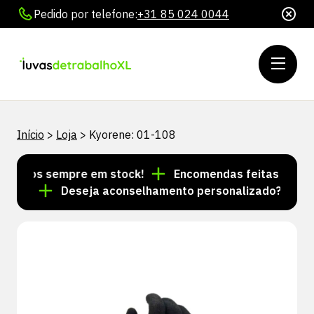
Pedido por telefone:
+31 85 024 0044
Início
>
Loja
>
Kyorene: 01-108
rtigos sempre em stock!
Encomendas feitas até às 1
dia
Deseja aconselhamento personalizado? Ligue pa