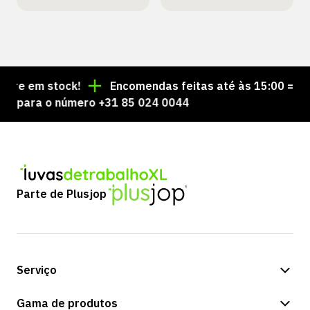
re em stock!
Encomendas feitas até às 15:00 = envi
 para o número +31 85 024 0044
Parte de Plusjop
Serviço
Opções de pagamento
Gama de produtos