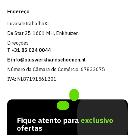
Expedição e entrega
Loja
Endereço
Devoluções e serviço
LuvasdetrabalhoXL
De Star 25, 1601 MH, Enkhuizen
Direcções
T +31 85 024 0044
E info@pluswerkhandschoenen.nl
Número da Câmara de Comércio: 67833675
IVA: NL87191561B01
Fique atento para
exclusivo
ofertas