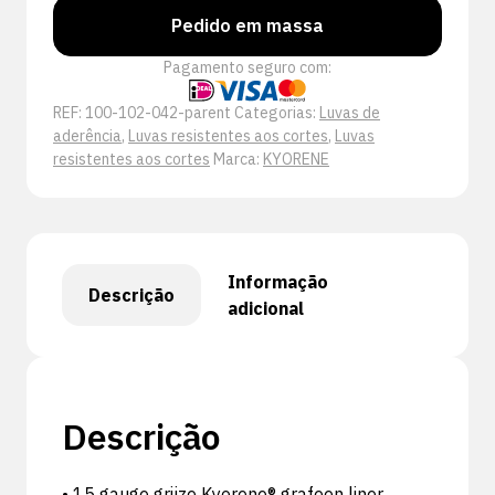
Pedido em massa
Pagamento seguro com:
REF:
100-102-042-parent
Categorias:
Luvas de
aderência
,
Luvas resistentes aos cortes
,
Luvas
resistentes aos cortes
Marca:
KYORENE
Informação
Descrição
adicional
Descrição
• 15 gauge grijze Kyorene® grafeen liner