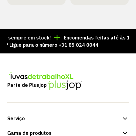
s sempre em stock!
Encomendas feitas até às 15:00 
Ligue para o número +31 85 024 0044
Parte de Plusjop
Serviço
Opções de pagamento
Gama de produtos