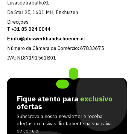
LuvasdetrabalhoXL
De Star 25, 1601 MH, Enkhuizen
Direcções
T +31 85 024 0044
E info@pluswerkhandschoenen.nl
Número da Câmara de Comércio: 67833675
IVA: NL87191561B01
Fique atento para
exclusivo
ofertas
Subscreva a nossa newsletter e receba
ofertas exclusivas diretamente na sua caixa
de correio.