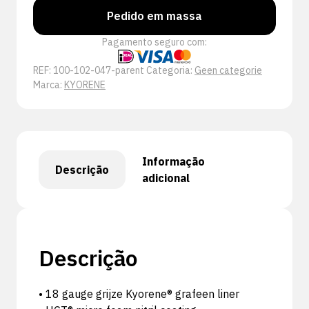
Pedido em massa
Pagamento seguro com:
REF:
100-102-047-parent
Categoria:
Geen categorie
Marca:
KYORENE
Informação
Descrição
adicional
Descrição
• 18 gauge grijze Kyorene® grafeen liner