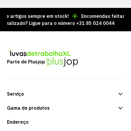
e artigos sempre em stock!
Encomendas feitas até à
alizado? Ligue para o número +31 85 024 0044
Parte de Plusjop
Serviço
Opções de pagamento
Gama de produtos
Expedição e entrega
Loja
Endereço
Devoluções e serviço