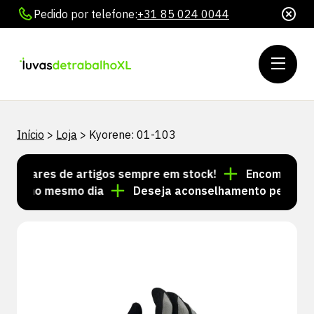
Pedido por telefone:
+31 85 024 0044
Início
>
Loja
>
Kyorene: 01-103
Milhares de artigos sempre em stock!
Encomendas fei
das no mesmo dia
Deseja aconselhamento personaliz