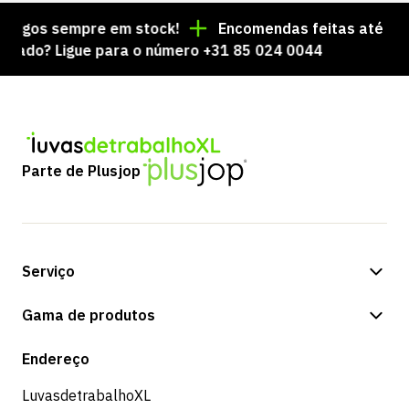
igos sempre em stock!
Encomendas feitas até às 15:
do? Ligue para o número +31 85 024 0044
Parte de Plusjop
Serviço
Opções de pagamento
Gama de produtos
Expedição e entrega
Loja
Endereço
Devoluções e serviço
LuvasdetrabalhoXL