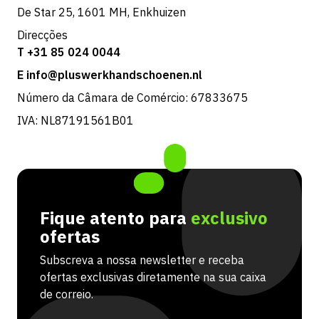
De Star 25, 1601 MH, Enkhuizen
Direcções
T +31 85 024 0044
E info@pluswerkhandschoenen.nl
Número da Câmara de Comércio: 67833675
IVA: NL87191561B01
Fique atento para
exclusivo
ofertas
Subscreva a nossa newsletter e receba
ofertas exclusivas diretamente na sua caixa
de correio.