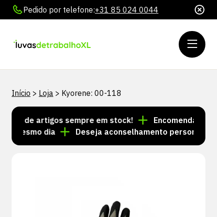
Pedido por telefone:
+31 85 024 0044
Início
>
Loja
>
Kyorene: 00-118
res de artigos sempre em stock!
Encomendas feitas 
no mesmo dia
Deseja aconselhamento personalizado?