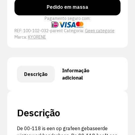
Pedido em massa
Pagamento seguro com:
REF:
100-102-032-parent
Categoria:
Geen categorie
Marca:
KYORENE
Informação
Descrição
adicional
Descrição
De 00-118 is een op grafeen gebaseerde