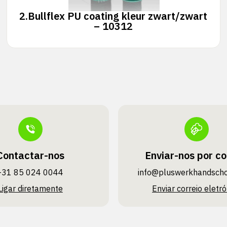
2.
Bullflex PU coating kleur zwart/zwart
– 10312
Contactar-nos
Enviar-nos por co
+31 85 024 0044
info@pluswerk­handsch
Ligar diretamente
Enviar correio eletró