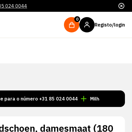
85 024 0044
0
Registo/login
 número +31 85 024 0044
Milhares de artigos sempr
ndschoen, damesmaat (180