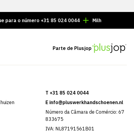
o número +31 85 024 0044
Milhares de artigos sempr
Parte de Plusjop
T +31 85 024 0044
khuizen
E info@pluswerkhandschoenen.nl
Número da Câmara de Comércio: 67
833675
IVA: NL87191561B01