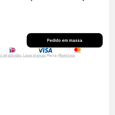
Pedido em massa
as de algodão
,
Luvas brancas
Marca:
Majestoso