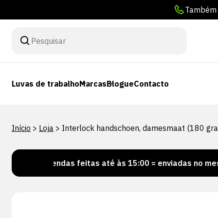
Também p
Luvas de trabalho
Marcas
Blogue
Contacto
Início
>
Loja
>
Interlock handschoen, damesmaat (180 gr
ncomendas feitas até às 15:00 = enviadas no mesmo dia