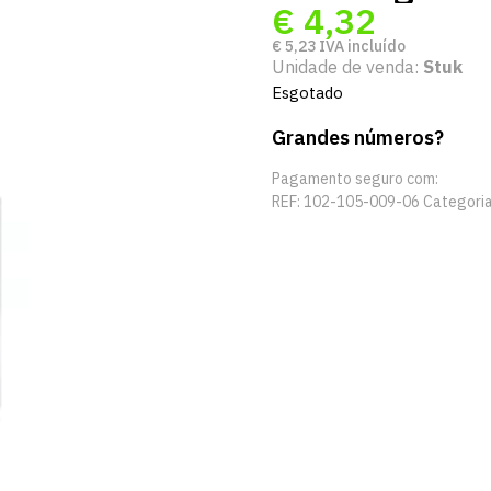
€
4,32
€
5,23
IVA incluído
Unidade de venda:
Stuk
Esgotado
Grandes números?
Pagamento seguro com:
REF:
102-105-009-06
Categori