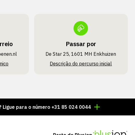
rreio
Passar por
oenen.nl
De Star 25, 1601 MH Enkhuizen
nico
Descrição do percurso inicial
para o número +31 85 024 0044
Milhares de artigos
Parte de Plusjop