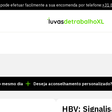
ode efetuar facilmente a sua encomenda por telefone:
+31 
Ir
diretamente
para
o
conteúdo
 dia
Deseja aconselhamento personalizado? Ligue 
HBV: Signali