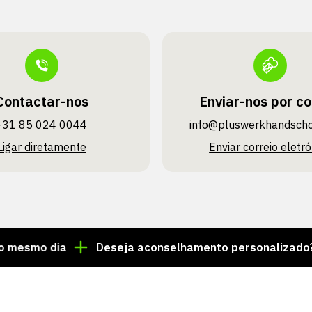
Contactar-nos
Enviar-nos por co
+31 85 024 0044
info@pluswerk­handsch
Ligar diretamente
Enviar correio eletró
o dia
Deseja aconselhamento personalizado? Ligue 