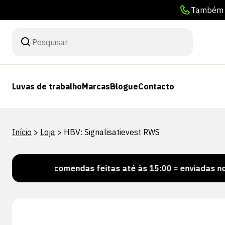
Também p
Luvas de trabalho
Marcas
Blogue
Contacto
Início
>
Loja
>
HBV: Signalisatievest RWS
Encomendas feitas até às 15:00 = enviadas no mesmo