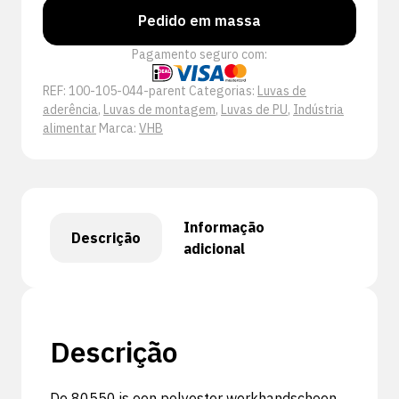
Pedido em massa
Pagamento seguro com:
REF:
100-105-044-parent
Categorias:
Luvas de
aderência
,
Luvas de montagem
,
Luvas de PU
,
Indústria
alimentar
Marca:
VHB
Informação
Descrição
adicional
Descrição
De 80550 is een polyester werkhandschoen