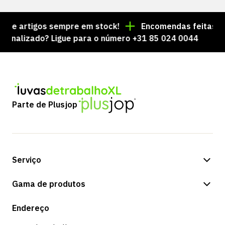
e artigos sempre em stock!
Encomendas feitas até à
alizado? Ligue para o número +31 85 024 0044
Parte de Plusjop
Serviço
Opções de pagamento
Gama de produtos
Expedição e entrega
Loja
Endereço
Devoluções e serviço