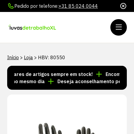
Pedido por telefone:
+31 85 024 0044
Início
>
Loja
>
HBV: 80550
Milhares de artigos sempre em stock!
Encomendas fei
das no mesmo dia
Deseja aconselhamento personaliz