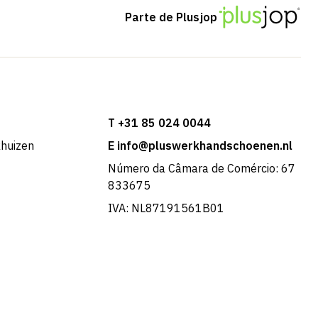
Parte de Plusjop
T +31 85 024 0044
khuizen
E info@pluswerkhandschoenen.nl
Número da Câmara de Comércio: 67
833675
IVA: NL87191561B01