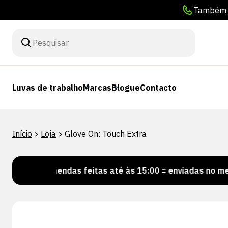
Também p
Luvas de trabalho
Marcas
Blogue
Contacto
Início
>
Loja
>
Glove On: Touch Extra
Encomendas feitas até às 15:00 = enviadas no mesmo di