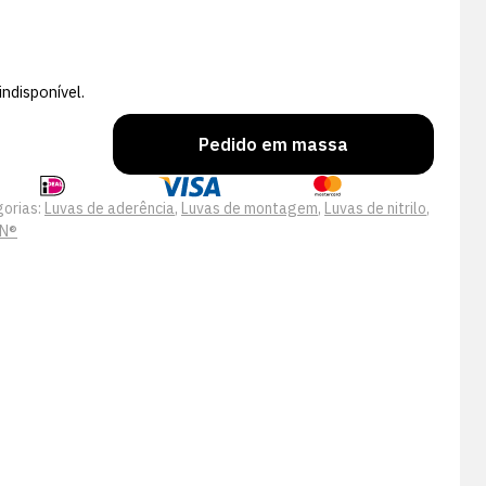
ndisponível.
Pedido em massa
orias:
Luvas de aderência
,
Luvas de montagem
,
Luvas de nitrilo
,
N®