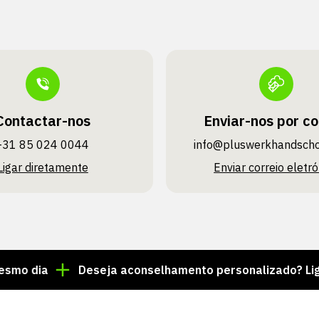
Contactar-nos
Enviar-nos por co
+31 85 024 0044
info@pluswerk­handsch
Ligar diretamente
Enviar correio eletró
a
Deseja aconselhamento personalizado? Ligue para