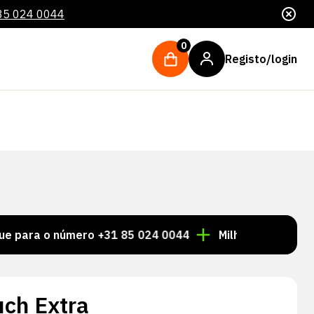
85 024 0044
0
Registo/login
 o número +31 85 024 0044
Milhares de artigos semp
uch Extra