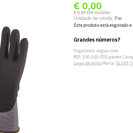
€
0,00
€
0,00
IVA incluído
Unidade de venda:
Par
Este produto está esgotado e i
Grandes números?
Pagamento seguro com:
REF:
100-100-005-parent
Categ
Luvas de nitrilo
Marca:
GLOVE O