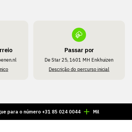
rreio
Passar por
oenen.nl
De Star 25, 1601 MH Enkhuizen
nico
Descrição do percurso inicial
 o número +31 85 024 0044
Milhares de artigos sem