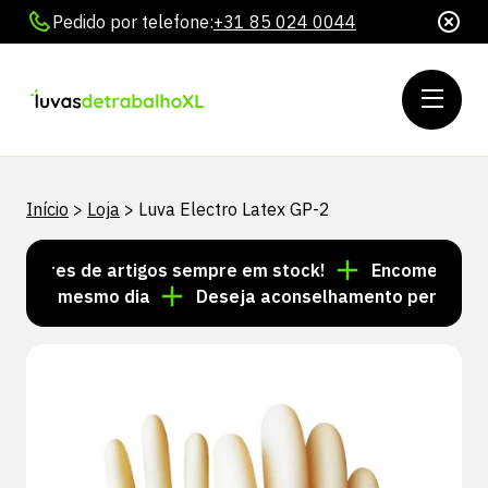
Pedido por telefone:
+31 85 024 0044
Início
>
Loja
>
Luva Electro Latex GP-2
hares de artigos sempre em stock!
Encomendas feita
s no mesmo dia
Deseja aconselhamento personalizad