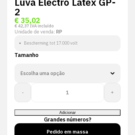
Luva Electro Latex GP-
2
€
35,02
€
42,37
IVA incluído
Unidade de venda:
RP
Bescherming tot 17.000 volt
Tamanho
Quantidade
-
+
de
Electro
Latex
Adicionar
GP-
Grandes números?
2
handschoen
Pedido em massa