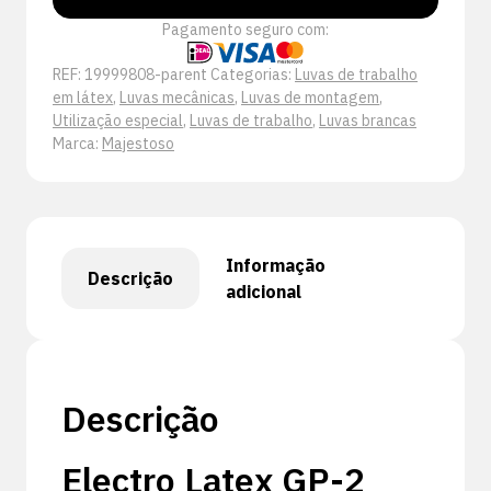
Pagamento seguro com:
REF:
19999808-parent
Categorias:
Luvas de trabalho
em látex
,
Luvas mecânicas
,
Luvas de montagem
,
Utilização especial
,
Luvas de trabalho
,
Luvas brancas
Marca:
Majestoso
Informação
Descrição
adicional
Descrição
Electro Latex GP-2