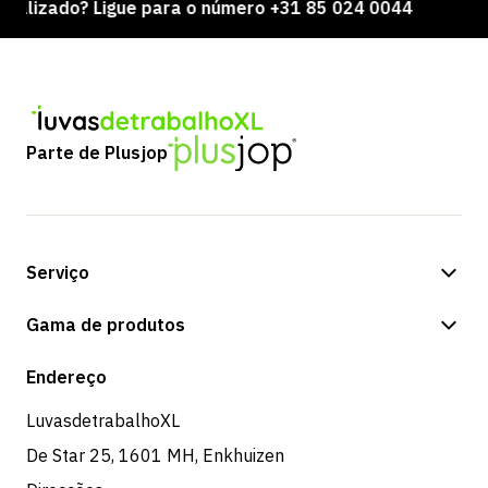
zado? Ligue para o número +31 85 024 0044
Parte de Plusjop
Serviço
Opções de pagamento
Gama de produtos
Expedição e entrega
Loja
Endereço
Devoluções e serviço
LuvasdetrabalhoXL
De Star 25, 1601 MH, Enkhuizen