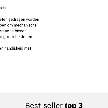
ische
oeten gedragen worden
choen om mechanische
ratie te bieden
t groter bestellen
an handigheid met
Best-seller
top 3