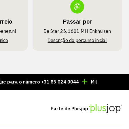
rreio
Passar por
oenen.nl
De Star 25, 1601 MH Enkhuizen
nico
Descrição do percurso inicial
o número +31 85 024 0044
Milhares de artigos semp
Parte de Plusjop