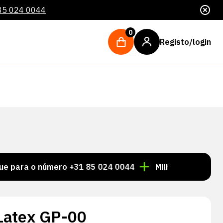
85 024 0044
0
Registo/login
o número +31 85 024 0044
Milhares de artigos sempr
 Latex GP-00