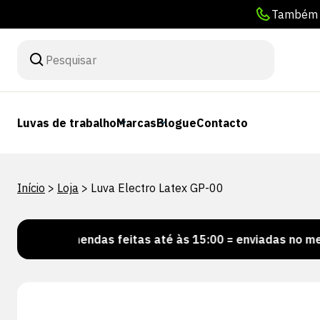
Também p
Luvas de trabalho
Marcas
Blogue
Contacto
Início
>
Loja
>
Luva Electro Latex GP-00
ncomendas feitas até às 15:00 = enviadas no mesmo dia