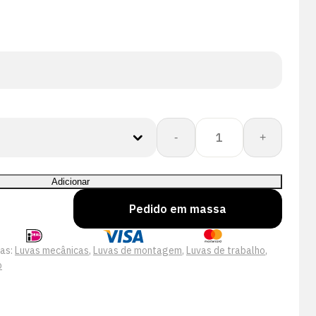
Quantidade
-
+
de
Electro
Latex
Adicionar
GP-
Pedido em massa
00
handschoen
as:
Luvas mecânicas
,
Luvas de montagem
,
Luvas de trabalho
,
o