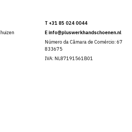
T +31 85 024 0044
khuizen
E info@pluswerkhandschoenen.nl
Número da Câmara de Comércio: 67
833675
IVA: NL87191561B01