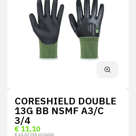
CORESHIELD DOUBLE
13G BB NSMF A3/C
3/4
€
11,10
€
13,43
IVA incluído