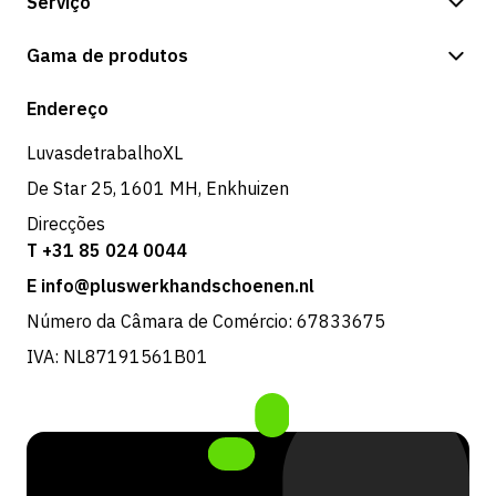
Serviço
Opções de pagamento
Gama de produtos
Expedição e entrega
Loja
Endereço
Devoluções e serviço
LuvasdetrabalhoXL
De Star 25, 1601 MH, Enkhuizen
Direcções
T +31 85 024 0044
E info@pluswerkhandschoenen.nl
Número da Câmara de Comércio: 67833675
IVA: NL87191561B01