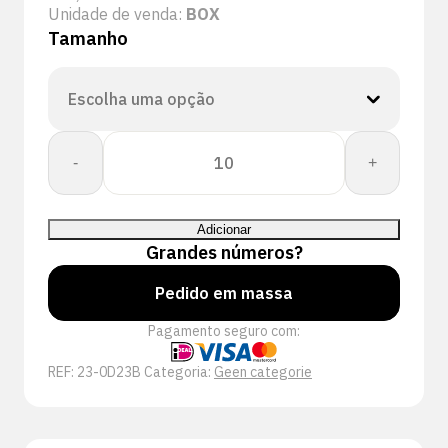
Unidade de venda:
BOX
Tamanho
Quantidade
-
+
de
CORESHIELD
DOUBLE
Adicionar
13G
Grandes números?
BB
NSMF
Pedido em massa
A3/C
Pagamento seguro com:
3/4
REF:
23-0D23B
Categoria:
Geen categorie