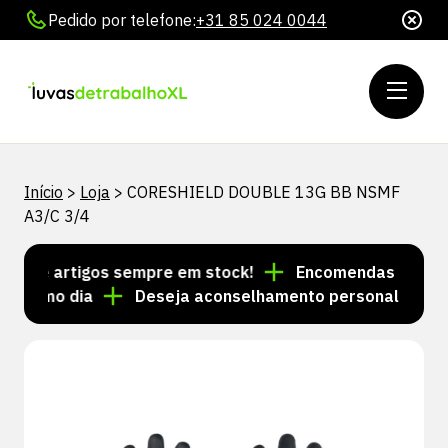
Pedido por telefone:
+31 85 024 0044
Início
>
Loja
>
CORESHIELD DOUBLE 13G BB NSMF
A3/C 3/4
s de artigos sempre em stock!
Encomendas feitas até
mesmo dia
Deseja aconselhamento personalizado? Li