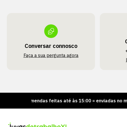
Conversar connosco
Faça a sua pergunta agora
Encomendas feitas até às 15:00 = enviadas no mesmo d