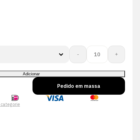
Quantidade
-
+
de
CORESHIELD
DOUBLE
Adicionar
13G
Pedido em massa
BB
NSMF
A1/A
 categorie
3/4