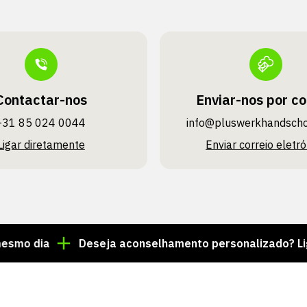
Contactar-nos
Enviar-nos por co
+31 85 024 0044
info@pluswerk­handsch
Ligar diretamente
Enviar correio eletró
ia
Deseja aconselhamento personalizado? Ligue par