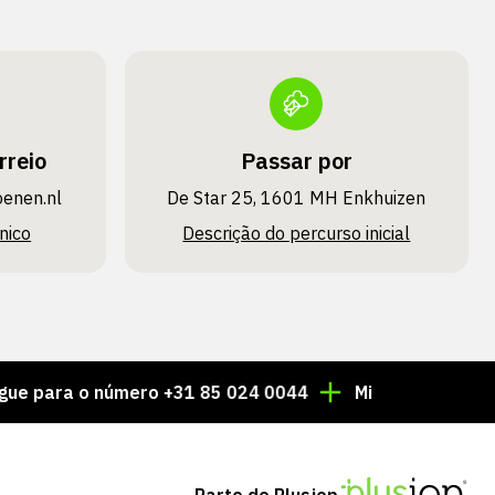
rreio
Passar por
oenen.nl
De Star 25, 1601 MH Enkhuizen
nico
Descrição do percurso inicial
a o número +31 85 024 0044
Milhares de artigos sem
Parte de Plusjop