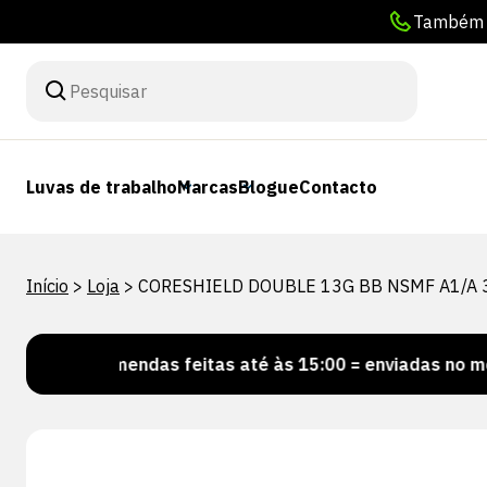
Também p
Luvas de trabalho
Marcas
Blogue
Contacto
Início
>
Loja
>
CORESHIELD DOUBLE 13G BB NSMF A1/A 
Encomendas feitas até às 15:00 = enviadas no mesmo di