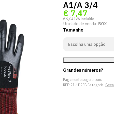
A1/A 3/4
€
7,47
€
9,04
IVA incluído
Unidade de venda:
BOX
Tamanho
Grandes números?
Pagamento seguro com:
REF:
21-1D23B
Categoria:
Geen