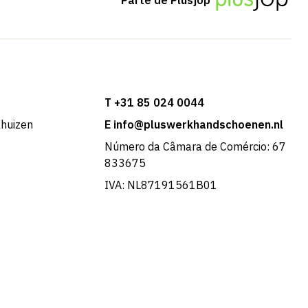
T +31 85 024 0044
khuizen
E info@pluswerkhandschoenen.nl
Número da Câmara de Comércio: 67
833675
IVA: NL87191561B01