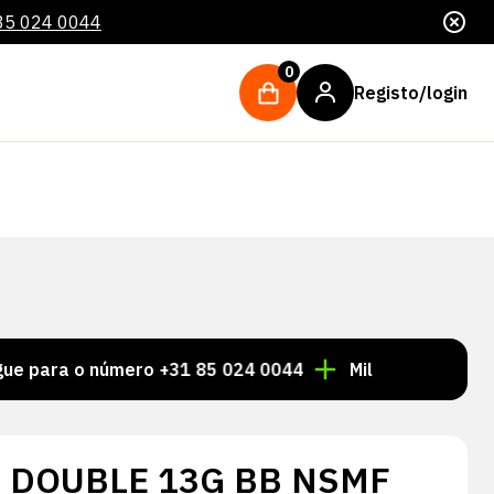
85 024 0044
0
Registo/login
a o número +31 85 024 0044
Milhares de artigos sem
 DOUBLE 13G BB NSMF