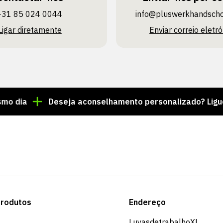
+31 85 024 0044
info@pluswerk­handsch
Ligar diretamente
Enviar correio eletró
Deseja aconselhamento personalizado? Ligue para o
rodutos
Endereço
LuvasdetrabalhoXL