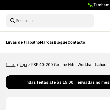
Também p
Luvas de trabalho
Marcas
Blogue
Contacto
Início
>
Loja
>
PSP 40-200 Groene Nitril Werkhandschoen
comendas feitas até às 15:00 = enviadas no mesmo dia