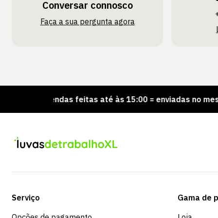
Conversar connosco
Faça a sua pergunta agora
ncomendas feitas até às 15:00 = enviadas no mesmo dia
Serviço
Gama de p
Opções de pagamento
Loja