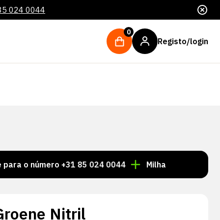
85 024 0044
0
Registo/login
 número +31 85 024 0044
Milhares de artigos sempre
roene Nitril