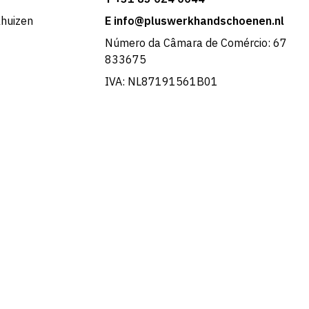
khuizen
E info@pluswerkhandschoenen.nl
Número da Câmara de Comércio: 67
833675
IVA: NL87191561B01
French
Swedish