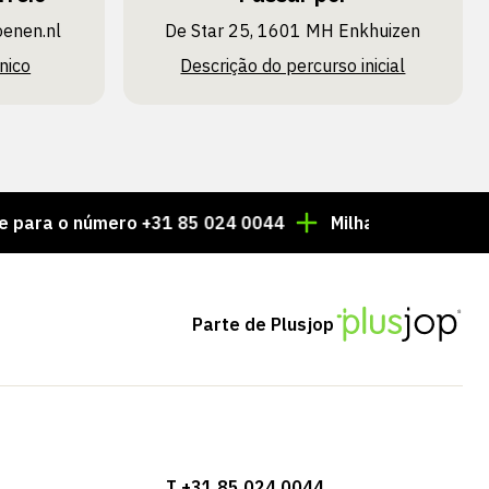
oenen.nl
De Star 25, 1601 MH Enkhuizen
nico
Descrição do percurso inicial
 número +31 85 024 0044
Milhares de artigos sempr
Parte de Plusjop
T +31 85 024 0044