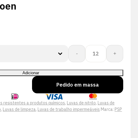
oen
Quantidade
-
+
de
PSP
40-
Adicionar
200
Pedido em massa
Groene
Nitril
Werkhandschoen
s resistentes a produtos químicos
,
Luvas de nitrilo
,
Luvas de
o
,
Luvas de limpeza
,
Luvas de trabalho impermeáveis
Marca:
PSP