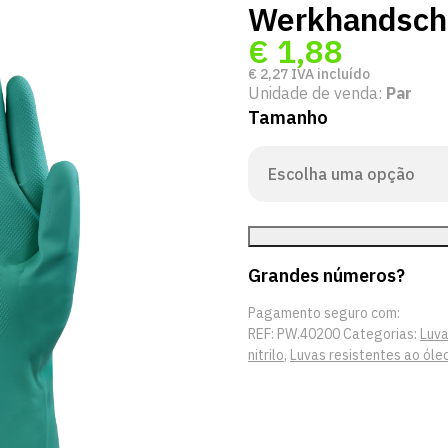
Werkhandsch
€
1,88
€
2,27
IVA incluído
Unidade de venda:
Par
Tamanho
Grandes números?
Pagamento seguro com:
REF:
PW.40200
Categorias:
Luva
nitrilo
,
Luvas resistentes ao óle