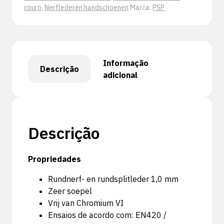
couro
,
Nerflederen handschoenen
Marca:
PSP
Informação
Descrição
adicional
Descrição
Propriedades
Rundnerf- en rundsplitleder 1,0 mm
Zeer soepel
Vrij van Chromium VI
Ensaios de acordo com: EN420 /