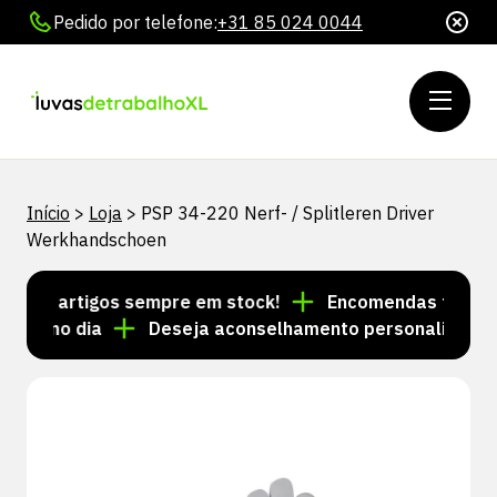
Pedido por telefone:
+31 85 024 0044
Início
>
Loja
>
PSP 34-220 Nerf- / Splitleren Driver
Werkhandschoen
 de artigos sempre em stock!
Encomendas feitas até
esmo dia
Deseja aconselhamento personalizado? Li