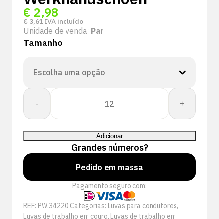
€
2,98
€
3,61
IVA incluído
Unidade de venda:
Par
Tamanho
Quantidade
-
+
de
PSP
34-
Adicionar
220
Grandes números?
Nerf-
/
Pedido em massa
Splitleren
Pagamento seguro com:
Driver
Werkhandschoen
REF:
PW.34220
Categorias:
Luvas para condutores
,
Luvas de trabalho em couro
,
Luvas de trabalho em