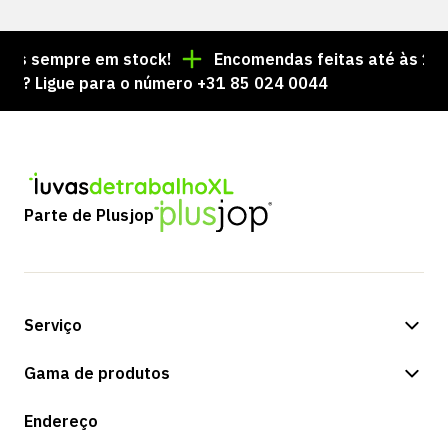
s sempre em stock!
Encomendas feitas até às 15:00 
 Ligue para o número +31 85 024 0044
Parte de Plusjop
Serviço
Opções de pagamento
Gama de produtos
Expedição e entrega
Loja
Endereço
Devoluções e serviço