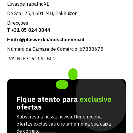
LuvasdetrabalhoXL
De Star 25, 1601 MH, Enkhuizen
Direcções
T +31 85 024 0044
E info@pluswerkhandschoenen.nl
Número da Câmara de Comércio: 67833675
IVA: NL87191561B01
Fique atento para
exclusivo
ofertas
Subscreva a nossa newsletter e receba
ofertas exclusivas diretamente na sua caixa
de correio.