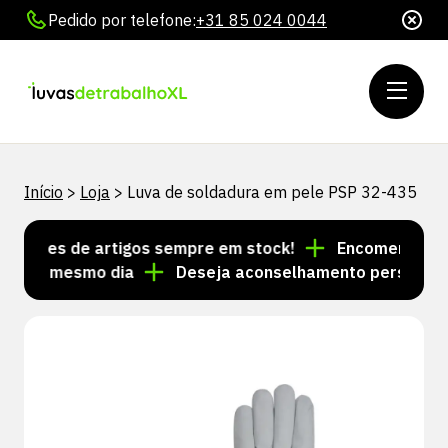
Pedido por telefone:
+31 85 024 0044
Início
>
Loja
>
Luva de soldadura em pele PSP 32-435
hares de artigos sempre em stock!
Encomendas feita
s no mesmo dia
Deseja aconselhamento personalizad