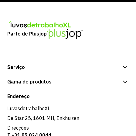
Parte de Plusjop
Serviço
Opções de pagamento
Gama de produtos
Expedição e entrega
Loja
Endereço
Devoluções e serviço
LuvasdetrabalhoXL
De Star 25, 1601 MH, Enkhuizen
Direcções
T +31 85 024 0044