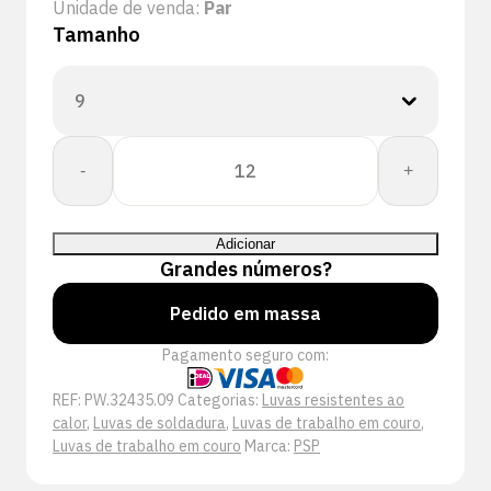
Unidade de venda:
Par
Tamanho
Quantidade
-
+
de
PSP
32-
Adicionar
435
Grandes números?
Leren
Lashandschoen
Pedido em massa
Pagamento seguro com:
REF:
PW.32435.09
Categorias:
Luvas resistentes ao
calor
,
Luvas de soldadura
,
Luvas de trabalho em couro
,
Luvas de trabalho em couro
Marca:
PSP