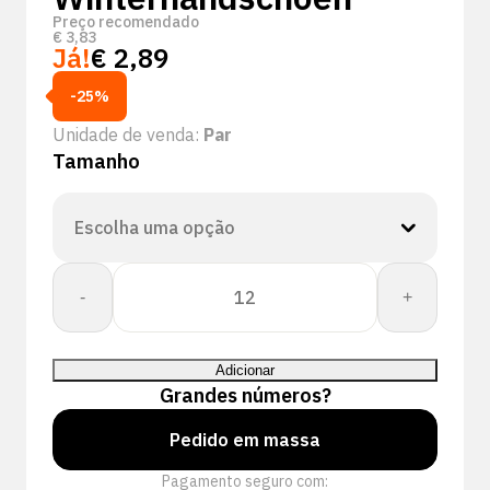
Preço recomendado
€
3,83
Já!
€
2,89
-25%
Unidade de venda:
Par
Tamanho
Quantidade
-
+
de
PSP
18-
Adicionar
110
Grandes números?
Winter
Latex
Pedido em massa
Winterhandschoen
Pagamento seguro com: