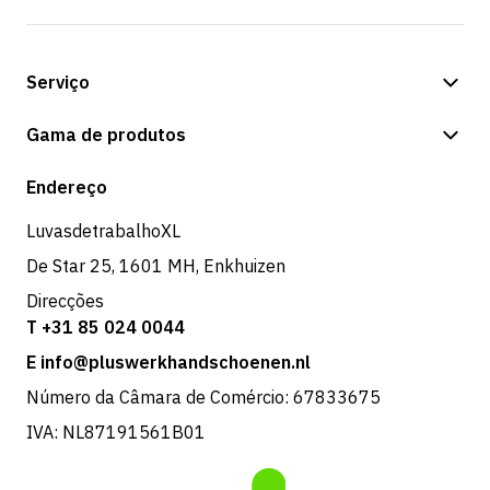
Serviço
Opções de pagamento
Gama de produtos
Expedição e entrega
Loja
Endereço
Devoluções e serviço
LuvasdetrabalhoXL
De Star 25, 1601 MH, Enkhuizen
Direcções
T +31 85 024 0044
E info@pluswerkhandschoenen.nl
Número da Câmara de Comércio: 67833675
IVA: NL87191561B01