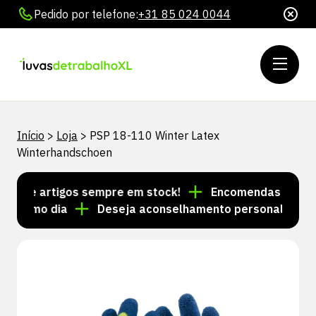
Pedido por telefone:
+31 85 024 0044
Início
>
Loja
>
PSP 18-110 Winter Latex
Winterhandschoen
s de artigos sempre em stock!
Encomendas feitas até
mesmo dia
Deseja aconselhamento personalizado? Li