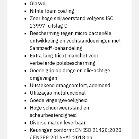
Glasvrij
Nitrile foam coating
Zeer hoge snijweerstand volgens ISO
13997: uitslag D
Bescherming tegen micro bacteriële
ontwikkeling en vochtaandoeningen met
Sanitized®-behandeling
Extra lang tricot manchet voor
verbeterde polsbescherming
Goede grip op droge en olie-achtige
omgevingen
Uitstekend draagcomfort, ademend
Utilização multifuncional
Goede vingergevoeligheid
Hoge schuurweerstand en
scheurbestendigheid
Diverse maten leverbaar
Keuringen conform: EN ISO 21420:2020
/ EN388:2016+A1:2018 en