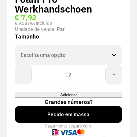
Werkhandschoen
€
7,92
€
9,58
IVA incluído
Unidade de venda:
Par
Tamanho
Quantidade
-
+
de
PSP
15-
Adicionar
400
Grandes números?
Cut
Protect
Pedido em massa
D
Pagamento seguro com:
Cut
Nitrile