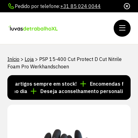
Pedido por telefone:
+31 85 024 0044
Início
>
Loja
>
PSP 15-400 Cut Protect D Cut Nitrile
Foam Pro Werkhandschoen
 de artigos sempre em stock!
Encomendas feitas até 
esmo dia
Deseja aconselhamento personalizado? Lig