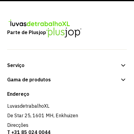
Parte de Plusjop
Serviço
Opções de pagamento
Gama de produtos
Expedição e entrega
Loja
Endereço
Devoluções e serviço
LuvasdetrabalhoXL
De Star 25, 1601 MH, Enkhuizen
Direcções
T +31 85 024 0044