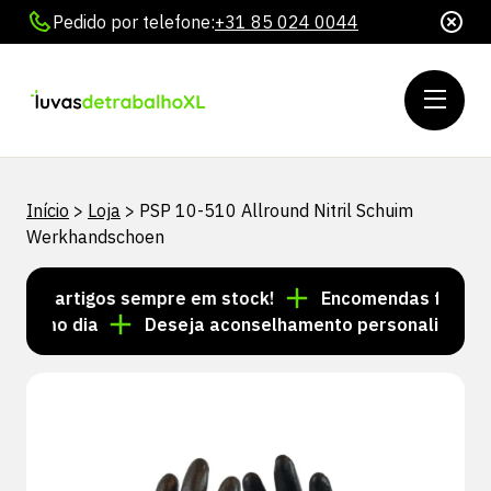
Pedido por telefone:
+31 85 024 0044
Início
>
Loja
>
PSP 10-510 Allround Nitril Schuim
Werkhandschoen
 de artigos sempre em stock!
Encomendas feitas até
esmo dia
Deseja aconselhamento personalizado? Lig