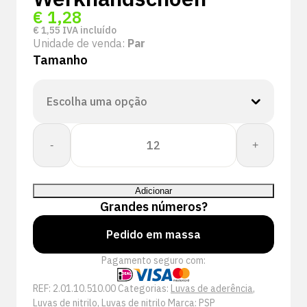
€
1,28
€
1,55
IVA incluído
Unidade de venda:
Par
Tamanho
Quantidade
-
+
de
PSP
10-
Adicionar
510
Grandes números?
Allround
Nitril
Pedido em massa
Schuim
Pagamento seguro com:
Werkhandschoen
REF:
2.01.10.510.00
Categorias:
Luvas de aderência
,
Luvas de nitrilo
,
Luvas de nitrilo
Marca:
PSP