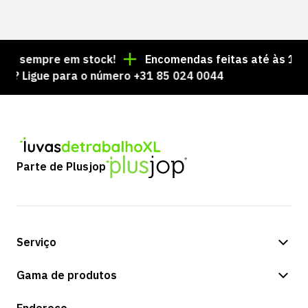
s sempre em stock!
Encomendas feitas até às 15:00 
Ligue para o número +31 85 024 0044
Parte de Plusjop
Serviço
Opções de pagamento
Gama de produtos
Expedição e entrega
Loja
Endereço