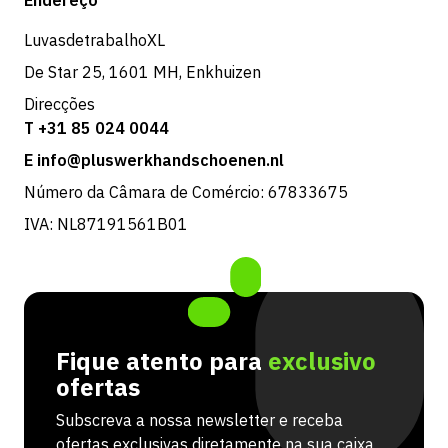
Devoluções e serviço
LuvasdetrabalhoXL
De Star 25, 1601 MH, Enkhuizen
Direcções
T +31 85 024 0044
E info@pluswerkhandschoenen.nl
Número da Câmara de Comércio: 67833675
IVA: NL87191561B01
Fique atento para
exclusivo
ofertas
Subscreva a nossa newsletter e receba
ofertas exclusivas diretamente na sua caixa