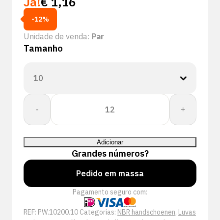
Já!
€
1,16
-12%
Unidade de venda:
Par
Tamanho
Quantidade
-
+
de
PSP
10-
Adicionar
200
Grandes números?
Allround
NBR
Pedido em massa
Lite
Pagamento seguro com:
Werkhandschoen
REF:
PW.10200.10
Categorias:
NBR handschoenen
,
Luvas