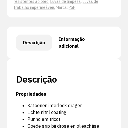
resistentes ao óleo
,
Luvas de limpeza
,
Luvas de
trabalho impermeáveis
Marca:
PSP
Informação
Descrição
adicional
Descrição
Propriedades
Katoenen interlock drager
Lichte nitril coating
Punho em tricot
Goede grip bij droge en olieachtige