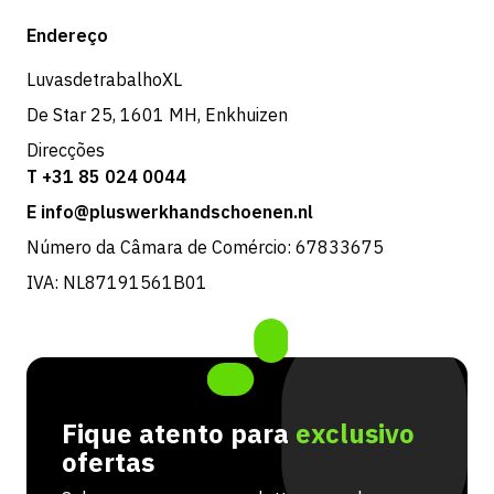
Expedição e entrega
Loja
Endereço
Devoluções e serviço
LuvasdetrabalhoXL
De Star 25, 1601 MH, Enkhuizen
Direcções
T +31 85 024 0044
E info@pluswerkhandschoenen.nl
Número da Câmara de Comércio: 67833675
IVA: NL87191561B01
Fique atento para
exclusivo
ofertas