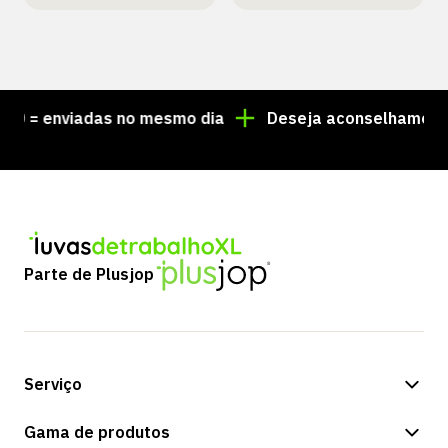
 = enviadas no mesmo dia
Deseja aconselhamento pe
Parte de Plusjop
Serviço
Opções de pagamento
Gama de produtos