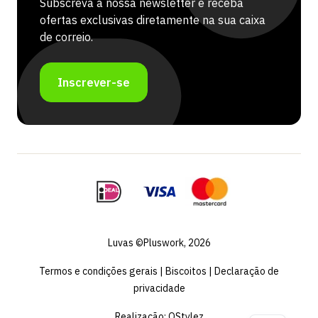
Subscreva a nossa newsletter e receba
ofertas exclusivas diretamente na sua caixa
de correio.
Inscrever-se
Luvas ©Pluswork, 2026
Termos e condições gerais
|
Biscoitos
|
Declaração de
privacidade
Realização:
QStylez