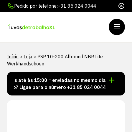
Pedido por telefone:
+31 85 024 0044
Início
>
Loja
>
PSP 10-200 Allround NBR Lite
Werkhandschoen
itas até às 15:00 = enviadas no mesmo dia
Deseja a
ado? Ligue para o número +31 85 024 0044