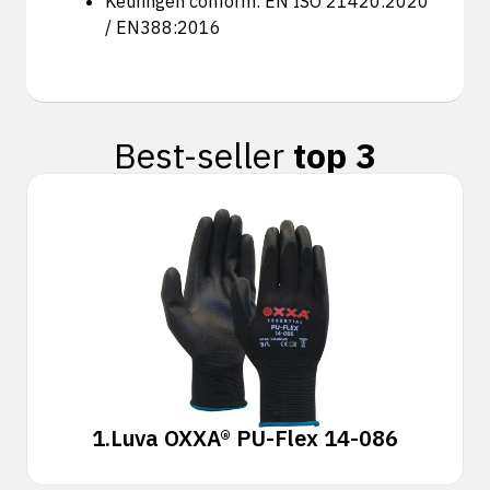
Keuringen conform: EN ISO 21420:2020
/ EN388:2016
Best-seller
top 3
1.
Luva OXXA® PU-Flex 14-086