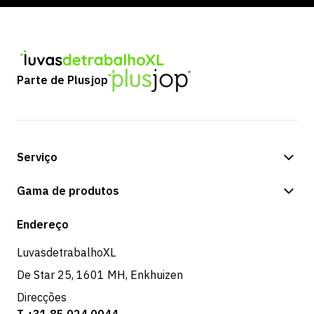
Parte de Plusjop
Serviço
Opções de pagamento
Gama de produtos
Expedição e entrega
Loja
Endereço
Devoluções e serviço
LuvasdetrabalhoXL
De Star 25, 1601 MH, Enkhuizen
Direcções
T +31 85 024 0044