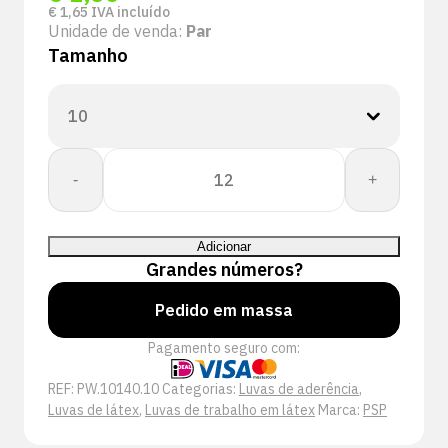
€
1,65
IVA incluído
Unidade de venda:
Par
Tamanho
Quantidade
-
+
de
PSP
10-
Adicionar
140
Grandes números?
Allround
Latex
Pedido em massa
Werkhandschoen
Pagamento seguro com:
REF:
PW.10140.10
Categorias:
Luvas de aderência
,
Luvas de látex
,
Luvas de trabalho em látex
Marca:
PSP