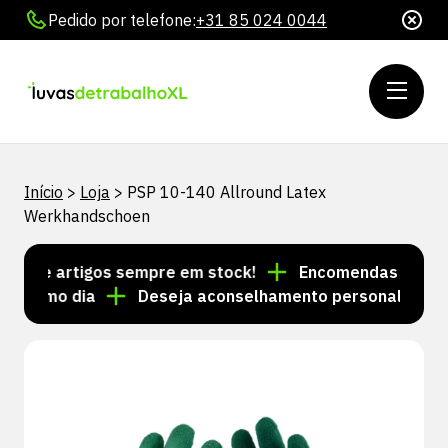
Pedido por telefone:
+31 85 024 0044
Início
>
Loja
>
PSP 10-140 Allround Latex
Werkhandschoen
s de artigos sempre em stock!
Encomendas feitas at
mesmo dia
Deseja aconselhamento personalizado? Li