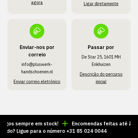
agora
Ligar diretamente
Enviar-nos por
Passar por
correio
De Star 25, 1601 MH
info@pluswerk­
Enkhuizen
handschoenen.nl
Descrição do percurso
Enviar correio eletrónico
inicial
gos sempre em stock!
Encomendas feitas até às 15:0
o? Ligue para o número +31 85 024 0044