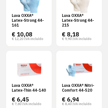
Luva OXXA®
Luva OXXA®
Latex-Strong 44-
Latex-Strong 44-
161
215
€
10,08
€
8,18
€
12,20
IVA incluído
€
9,90
IVA incluído
Luva OXXA®
Luva OXXA® Nitri-
Latex-Thin 44-140
Comfort 44-520
€
6,45
€
6,94
€
7,80
IVA incluído
€
8,40
IVA incluído