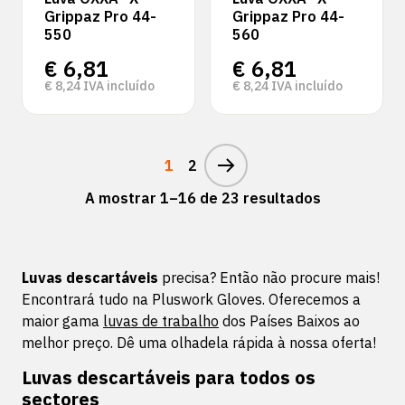
Grippaz Pro 44-
Grippaz Pro 44-
550
560
€
6,81
€
6,81
€
8,24
IVA incluído
€
8,24
IVA incluído
1
2
A mostrar 1–16 de 23 resultados
Luvas descartáveis
precisa? Então não procure mais!
Encontrará tudo na Pluswork Gloves. Oferecemos a
maior gama
luvas de trabalho
dos Países Baixos ao
melhor preço. Dê uma olhadela rápida à nossa oferta!
Luvas descartáveis para todos os
sectores