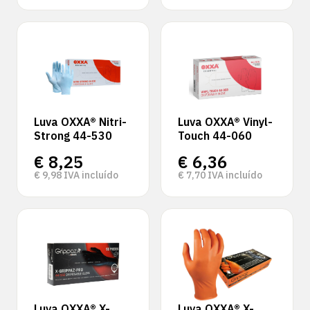
Luva OXXA® Nitri-
Luva OXXA® Vinyl-
Strong 44-530
Touch 44-060
€
8,25
€
6,36
€
9,98
IVA incluído
€
7,70
IVA incluído
Luva OXXA® X-
Luva OXXA® X-