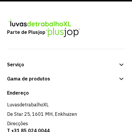
Parte de Plusjop
Serviço
Opções de pagamento
Gama de produtos
Loja
Endereço
LuvasdetrabalhoXL
De Star 25, 1601 MH, Enkhuizen
Direcções
T +31 85 024 0044