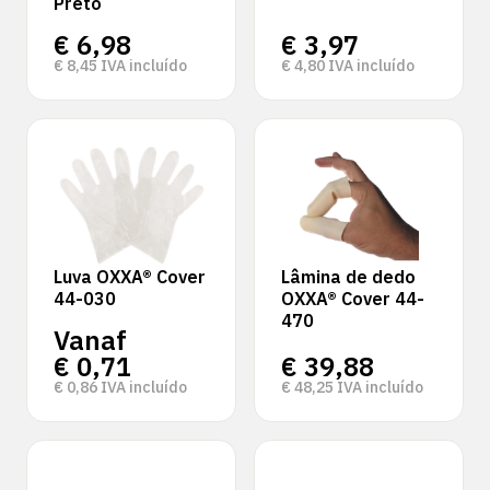
Preto
€
6,98
€
3,97
€
8,45
IVA incluído
€
4,80
IVA incluído
Luva OXXA® Cover
Lâmina de dedo
44-030
OXXA® Cover 44-
470
Vanaf
€
0,71
€
39,88
€
0,86
IVA incluído
€
48,25
IVA incluído