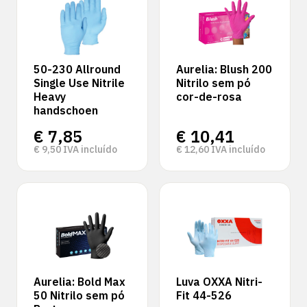
50-230 Allround
Aurelia: Blush 200
Single Use Nitrile
Nitrilo sem pó
Heavy
cor-de-rosa
handschoen
€
7,85
€
10,41
€
9,50
IVA incluído
€
12,60
IVA incluído
Aurelia: Bold Max
Luva OXXA Nitri-
50 Nitrilo sem pó
Fit 44-526