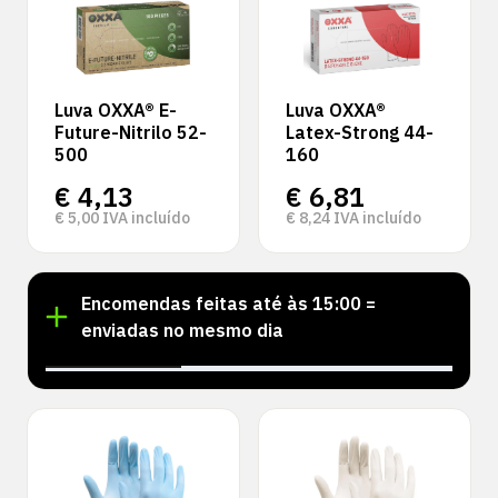
Luva OXXA® E-
Luva OXXA®
Future-Nitrilo 52-
Latex-Strong 44-
500
160
€
4,13
€
6,81
€
5,00
IVA incluído
€
8,24
IVA incluído
Encomendas feitas até às 15:00 =
enviadas no mesmo dia
‹
›